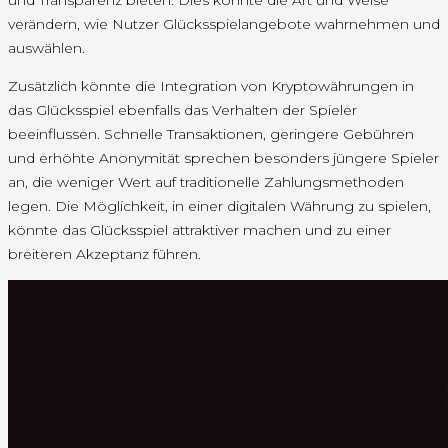
und Transparenz bieten. Dies könnte die Art und Weise
verändern, wie Nutzer Glücksspielangebote wahrnehmen und
auswählen.
Zusätzlich könnte die Integration von Kryptowährungen in
das Glücksspiel ebenfalls das Verhalten der Spieler
beeinflussen. Schnelle Transaktionen, geringere Gebühren
und erhöhte Anonymität sprechen besonders jüngere Spieler
an, die weniger Wert auf traditionelle Zahlungsmethoden
legen. Die Möglichkeit, in einer digitalen Währung zu spielen,
könnte das Glücksspiel attraktiver machen und zu einer
breiteren Akzeptanz führen.