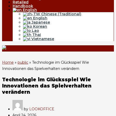
Retailed
Handbook
English
Chinese (Traditional)
English
Japanese
Korean
Lao
Thai
Vietnamese
Home
»
public
»
Technologie im Glücksspiel Wie
Innovationen das Spielverhalten verändern
Technologie im Glücksspiel Wie
Innovationen das Spielverhalten
verändern
by
LOOKOFFICE
April 24, 2026