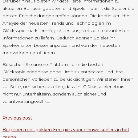
Darüber hinaus bieten wir detaillierte Informationen zu
aktuellen Bonusangeboten und Spielen, damit die Spieler die
besten Entscheidungen treffen können. Die kontinuierliche
Analyse der neuesten Trends und Technologien im
Glücksspielmarkt ermöglicht es uns, stets die relevantesten
Informationen zu liefern. Dadurch können Spieler ihr
Spielverhalten besser anpassen und von den neuesten
Innovationen profitieren.
Besuchen Sie unsere Plattform, um die besten
Glücksspielerlebnisse ohne Limit zu entdecken und Ihre
persönlichen Vorlieben zu berücksichtigen. Wir stehen Ihnen
zur Seite, um sicherzustellen, dass Ihr Glücksspielerlebnis
nicht nur unterhaltsam, sondern auch sicher und
verantwortungsvoll ist.
Previous post
Beginnen met gokken Een gids voor nieuwe spelers in het
casino