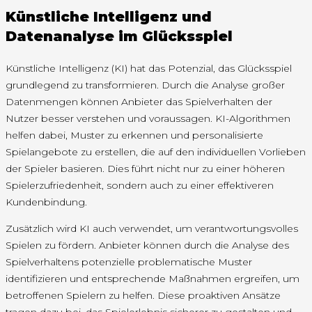
Künstliche Intelligenz und
Datenanalyse im Glücksspiel
Künstliche Intelligenz (KI) hat das Potenzial, das Glücksspiel
grundlegend zu transformieren. Durch die Analyse großer
Datenmengen können Anbieter das Spielverhalten der
Nutzer besser verstehen und voraussagen. KI-Algorithmen
helfen dabei, Muster zu erkennen und personalisierte
Spielangebote zu erstellen, die auf den individuellen Vorlieben
der Spieler basieren. Dies führt nicht nur zu einer höheren
Spielerzufriedenheit, sondern auch zu einer effektiveren
Kundenbindung.
Zusätzlich wird KI auch verwendet, um verantwortungsvolles
Spielen zu fördern. Anbieter können durch die Analyse des
Spielverhaltens potenzielle problematische Muster
identifizieren und entsprechende Maßnahmen ergreifen, um
betroffenen Spielern zu helfen. Diese proaktiven Ansätze