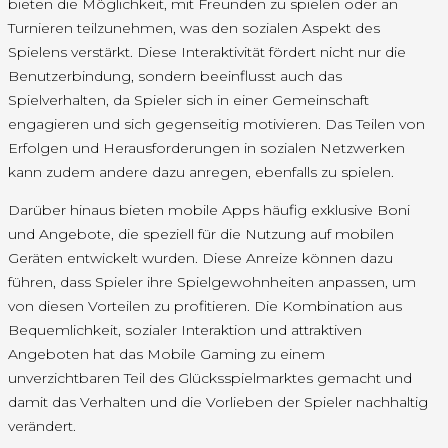
bieten die Möglichkeit, mit Freunden zu spielen oder an
Turnieren teilzunehmen, was den sozialen Aspekt des
Spielens verstärkt. Diese Interaktivität fördert nicht nur die
Benutzerbindung, sondern beeinflusst auch das
Spielverhalten, da Spieler sich in einer Gemeinschaft
engagieren und sich gegenseitig motivieren. Das Teilen von
Erfolgen und Herausforderungen in sozialen Netzwerken
kann zudem andere dazu anregen, ebenfalls zu spielen.
Darüber hinaus bieten mobile Apps häufig exklusive Boni
und Angebote, die speziell für die Nutzung auf mobilen
Geräten entwickelt wurden. Diese Anreize können dazu
führen, dass Spieler ihre Spielgewohnheiten anpassen, um
von diesen Vorteilen zu profitieren. Die Kombination aus
Bequemlichkeit, sozialer Interaktion und attraktiven
Angeboten hat das Mobile Gaming zu einem
unverzichtbaren Teil des Glücksspielmarktes gemacht und
damit das Verhalten und die Vorlieben der Spieler nachhaltig
verändert.