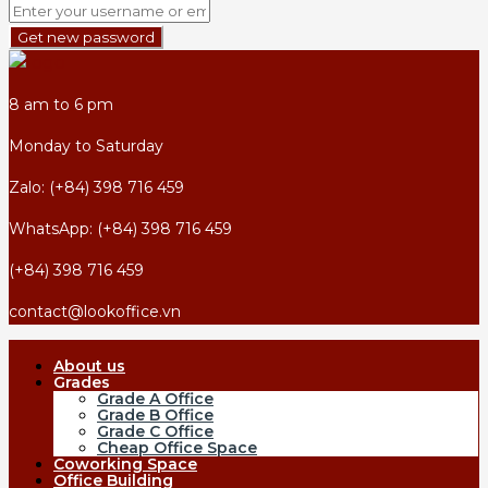
Get new password
8 am to 6 pm
Monday to Saturday
Zalo: (+84) 398 716 459
WhatsApp: (+84) 398 716 459
(+84) 398 716 459
contact@lookoffice.vn
About us
Grades
Grade A Office
Grade B Office
Grade C Office
Cheap Office Space
Coworking Space
Office Building