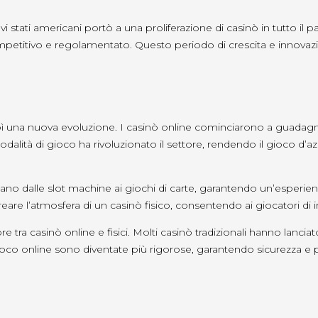
ovi stati americani portò a una proliferazione di casinò in tutto i
 competitivo e regolamentato. Questo periodo di crescita e innovaz
subì una nuova evoluzione. I casinò online cominciarono a guadagna
odalità di gioco ha rivoluzionato il settore, rendendo il gioco d’
no dalle slot machine ai giochi di carte, garantendo un’esperienza s
are l’atmosfera di un casinò fisico, consentendo ai giocatori di in
e tra casinò online e fisici. Molti casinò tradizionali hanno lancia
ioco online sono diventate più rigorose, garantendo sicurezza e p