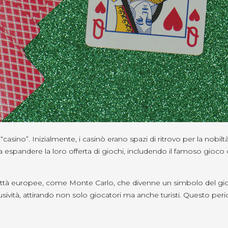
casino”. Inizialmente, i casinò erano spazi di ritrovo per la nobilt
pandere la loro offerta di giochi, includendo il famoso gioco del
re città europee, come Monte Carlo, che divenne un simbolo del gi
usività, attirando non solo giocatori ma anche turisti. Questo per