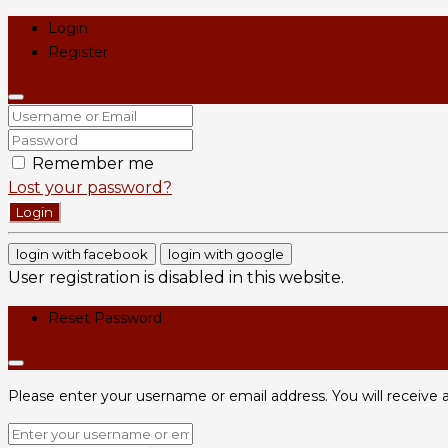
Login
Register
Remember me
Lost your password?
Login
login with facebook
login with google
User registration is disabled in this website.
Reset Password
Please enter your username or email address. You will receive a