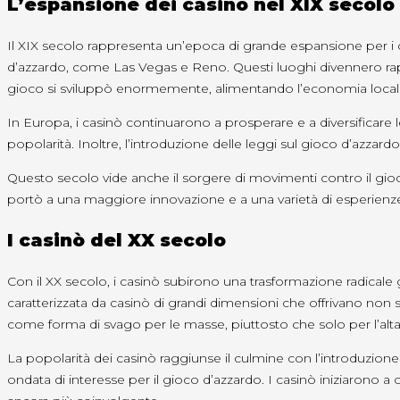
L’espansione dei casinò nel XIX secolo
Il XIX secolo rappresenta un’epoca di grande espansione per i ca
d’azzardo, come Las Vegas e Reno. Questi luoghi divennero rapi
gioco si sviluppò enormemente, alimentando l’economia locale e 
In Europa, i casinò continuarono a prosperare e a diversificare 
popolarità. Inoltre, l’introduzione delle leggi sul gioco d’azzard
Questo secolo vide anche il sorgere di movimenti contro il gioco 
portò a una maggiore innovazione e a una varietà di esperienze
I casinò del XX secolo
Con il XX secolo, i casinò subirono una trasformazione radicale
caratterizzata da casinò di grandi dimensioni che offrivano non 
come forma di svago per le masse, piuttosto che solo per l’alt
La popolarità dei casinò raggiunse il culmine con l’introduzion
ondata di interesse per il gioco d’azzardo. I casinò iniziarono a