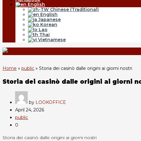
English
Chinese (Traditional)
English
Japanese
Korean
Lao
Thai
Vietnamese
Home
»
public
»
Storia dei casinò dalle origini ai giorni nostri
Storia dei casinò dalle origini ai giorni n
by
LOOKOFFICE
April 24, 2026
public
0
Storia dei casinò dalle origini ai giorni nostri