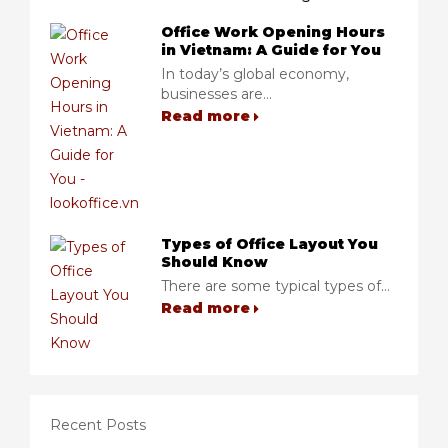
Office Work Opening Hours
in Vietnam: A Guide for You
In today’s global economy,
businesses are...
Read more
Types of Office Layout You
Should Know
There are some typical types of...
Read more
Recent Posts