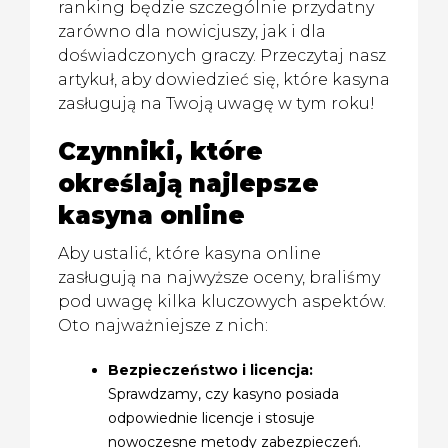
ranking będzie szczególnie przydatny
zarówno dla nowicjuszy, jak i dla
doświadczonych graczy. Przeczytaj nasz
artykuł, aby dowiedzieć się, które kasyna
zasługują na Twoją uwagę w tym roku!
Czynniki, które
określają najlepsze
kasyna online
Aby ustalić, które kasyna online
zasługują na najwyższe oceny, braliśmy
pod uwagę kilka kluczowych aspektów.
Oto najważniejsze z nich:
Bezpieczeństwo i licencja:
Sprawdzamy, czy kasyno posiada
odpowiednie licencje i stosuje
nowoczesne metody zabezpieczeń.