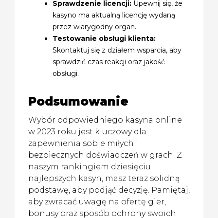
Sprawdzenie licencji:
Upewnij się, że
kasyno ma aktualną licencję wydaną
przez wiarygodny organ.
Testowanie obsługi klienta:
Skontaktuj się z działem wsparcia, aby
sprawdzić czas reakcji oraz jakość
obsługi.
Podsumowanie
Wybór odpowiedniego kasyna online
w 2023 roku jest kluczowy dla
zapewnienia sobie miłych i
bezpiecznych doświadczeń w grach. Z
naszym rankingiem dziesięciu
najlepszych kasyn, masz teraz solidną
podstawę, aby podjąć decyzję. Pamiętaj,
aby zwracać uwagę na ofertę gier,
bonusy oraz sposób ochrony swoich