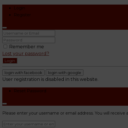
Login
Register
Remember me
Lost your password?
Login
login with facebook
login with google
User registration is disabled in this website.
Reset Password
Please enter your username or email address. You will receive a