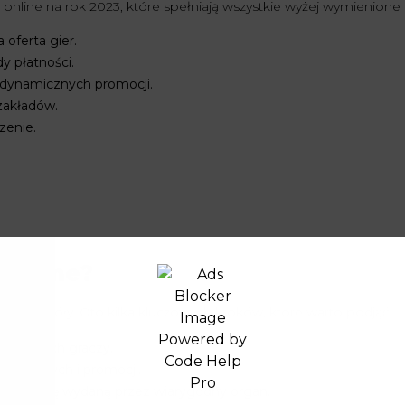
online na rok 2023, które spełniają wszystkie wyżej wymienione k
oferta gier.
y płatności.
z dynamicznych promocji.
zakładów.
zenie.
 online?
 szczegóły. Oto kilka kluczowych kroków, które warto podjąć:
ami innych graczy.
owitalnych i promocji.
ną licencję wydaną przez wiarygodny organ.