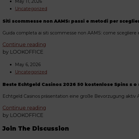
May 11, 2026
Uncategorized
Siti scommesse non AAMS: passi e metodi per scegliere
Guida completa ai siti scommesse non AAMS: come scegliere e sf
Continue reading
by LOOKOFFICE
May 6, 2026
Uncategorized
Beste Echtgeld Casinos 2026 50 kostenlose Spins s o
Echtgeld Casinos präsentation eine große Bevorzugung aktiv A
Continue reading
by LOOKOFFICE
Join The Discussion