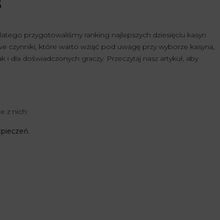
3
atego przygotowaliśmy ranking najlepszych dziesięciu kasyn
we czynniki, które warto wziąć pod uwagę przy wyborze kasyna,
 i dla doświadczonych graczy. Przeczytaj nasz artykuł, aby
e z nich:
pieczeń.