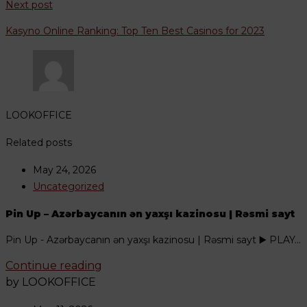
Next post
Kasyno Online Ranking: Top Ten Best Casinos for 2023
LOOKOFFICE
Related posts
May 24, 2026
Uncategorized
Pin Up – Azərbaycanın ən yaxşı kazinosu | Rəsmi sayt
Pin Up - Azərbaycanın ən yaxşı kazinosu | Rəsmi sayt ▶️ PLAY...
Continue reading
by LOOKOFFICE