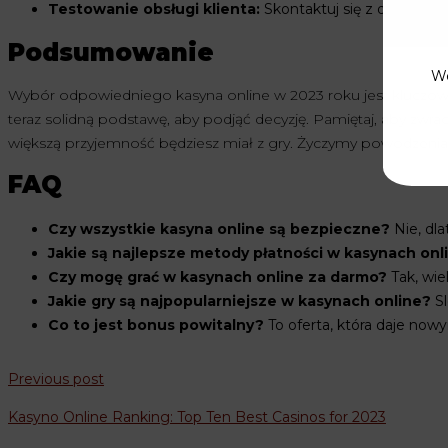
Testowanie obsługi klienta:
Skontaktuj się z działem ws
Podsumowanie
We
Wybór odpowiedniego kasyna online w 2023 roku jest kluczowy
teraz solidną podstawę, aby podjąć decyzję. Pamiętaj, aby zwr
większą przyjemność będziesz miał z gry. Życzymy powodzenia
FAQ
Czy wszystkie kasyna online są bezpieczne?
Nie, dla
Jakie są najlepsze metody płatności w kasynach onl
Czy mogę grać w kasynach online za darmo?
Tak, wie
Jakie gry są najpopularniejsze w kasynach online?
Sl
Co to jest bonus powitalny?
To oferta, która daje no
Previous post
Kasyno Online Ranking: Top Ten Best Casinos for 2023