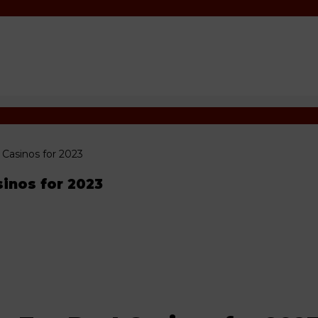
 Casinos for 2023
inos for 2023