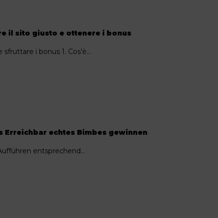
 il sito giusto e ottenere i bonus
ruttare i bonus 1. Cos’è...
 s Erreichbar echtes Bimbes gewinnen
ufführen entsprechend...