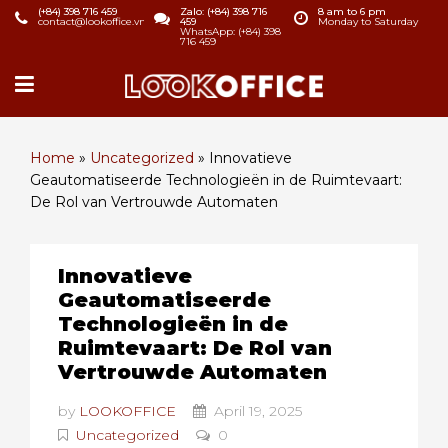
(+84) 398 716 459
Zalo: (+84) 398 716
8 am to 6 pm
contact@lookoffice.vn
459
Monday to Saturday
WhatsApp: (+84) 398
716 459
Home
»
Uncategorized
»
Innovatieve
Geautomatiseerde Technologieën in de Ruimtevaart:
De Rol van Vertrouwde Automaten
Innovatieve
Geautomatiseerde
Technologieën in de
Ruimtevaart: De Rol van
Vertrouwde Automaten
by
LOOKOFFICE
April 19, 2025
Uncategorized
0