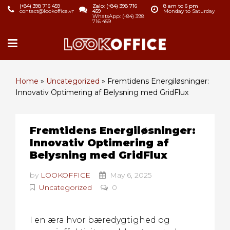
(+84) 398 716 459
Zalo: (+84) 398 716
8 am to 6 pm
contact@lookoffice.vn
459
Monday to Saturday
WhatsApp: (+84) 398
716 459
Home
»
Uncategorized
»
Fremtidens Energiløsninger:
Innovativ Optimering af Belysning med GridFlux
Fremtidens Energiløsninger:
Innovativ Optimering af
Belysning med GridFlux
by
LOOKOFFICE
May 6, 2025
Uncategorized
0
I en æra hvor bæredygtighed og