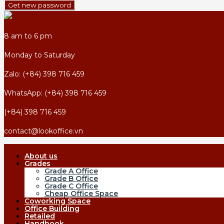
Get new password
8 am to 6 pm
Monday to Saturday
Zalo: (+84) 398 716 459
WhatsApp: (+84) 398 716 459
(+84) 398 716 459
contact@lookoffice.vn
About us
Grades
Grade A Office
Grade B Office
Grade C Office
Cheap Office Space
Coworking Space
Office Building
Retailed
Handbook