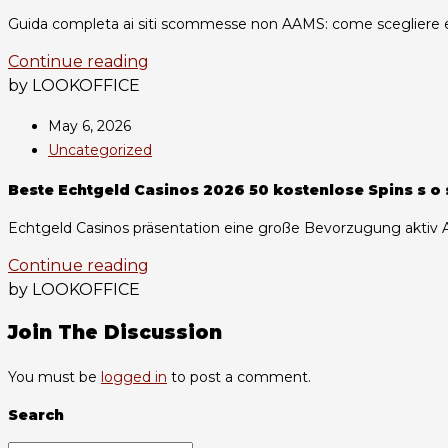
Guida completa ai siti scommesse non AAMS: come scegliere e sf
Continue reading
by LOOKOFFICE
May 6, 2026
Uncategorized
Beste Echtgeld Casinos 2026 50 kostenlose Spins s o
Echtgeld Casinos präsentation eine große Bevorzugung aktiv A
Continue reading
by LOOKOFFICE
Join The Discussion
You must be
logged in
to post a comment.
Search