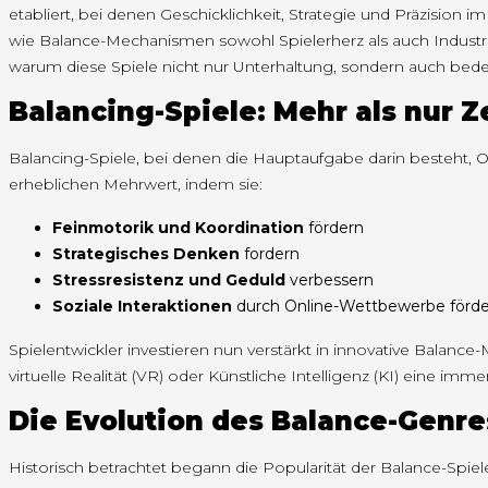
etabliert, bei denen Geschicklichkeit, Strategie und Präzision i
wie Balance-Mechanismen sowohl Spielerherz als auch Industriean
warum diese Spiele nicht nur Unterhaltung, sondern auch bed
Balancing-Spiele: Mehr als nur Z
Balancing-Spiele, bei denen die Hauptaufgabe darin besteht, O
erheblichen Mehrwert, indem sie:
Feinmotorik und Koordination
fördern
Strategisches Denken
fordern
Stressresistenz und Geduld
verbessern
Soziale Interaktionen
durch Online-Wettbewerbe förd
Spielentwickler investieren nun verstärkt in innovative Balanc
virtuelle Realität (VR) oder Künstliche Intelligenz (KI) eine im
Die Evolution des Balance-Genr
Historisch betrachtet begann die Popularität der Balance-Spi