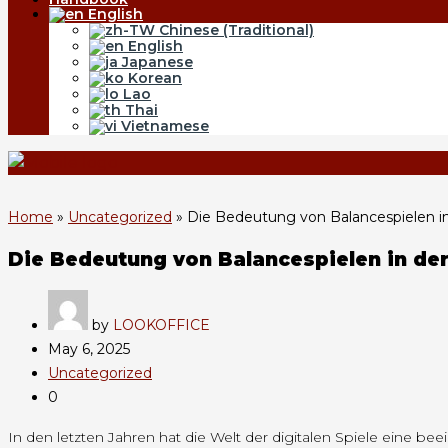
English
Chinese (Traditional)
English
Japanese
Korean
Lao
Thai
Vietnamese
Home
»
Uncategorized
»
Die Bedeutung von Balancespielen in
Die Bedeutung von Balancespielen in der
by
LOOKOFFICE
May 6, 2025
Uncategorized
0
In den letzten Jahren hat die Welt der digitalen Spiele eine b