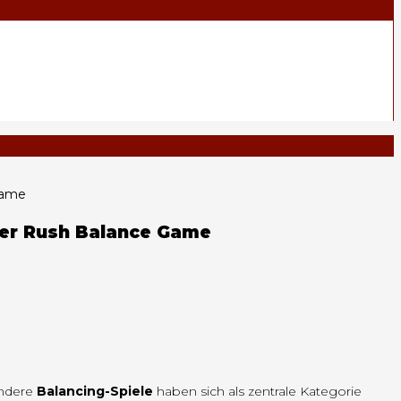
Game
ower Rush Balance Game
ondere
Balancing-Spiele
haben sich als zentrale Kategorie