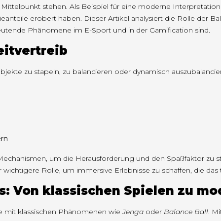
m Mittelpunkt stehen. Als Beispiel für eine moderne Interpretation
teile erobert haben. Dieser Artikel analysiert die Rolle der Bala
eutende Phänomene im E-Sport und in der Gamification sind.
eitvertreib
bjekte zu stapeln, zu balancieren oder dynamisch auszubalancie
ern
e-Mechanismen, um die Herausforderung und den Spaßfaktor zu stei
mer wichtigere Rolle, um immersive Erlebnisse zu schaffen, die das
es: Von klassischen Spielen zu 
ele mit klassischen Phänomenen wie
Jenga
oder
Balance Ball
. M