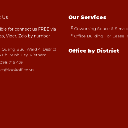
Our Services
t Us
Coworking Space & Serviced
sible for connect us FREE via
p, Viber, Zalo by number
Office Building For Lease I
 Quang Buu, Ward 4, District
Office by District
 Chi Minh City, Vietnam
 398 716 459
ct@lookoffice.vn