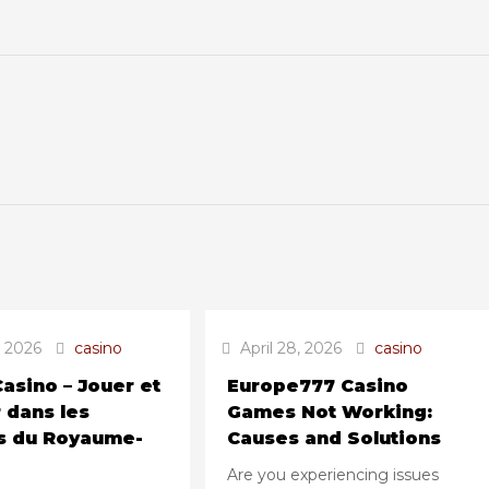
, 2026
casino
April 28, 2026
casino
Casino – Jouer et
Europe777 Casino
 dans les
Games Not Working:
s du Royaume-
Causes and Solutions
Are you experiencing issues