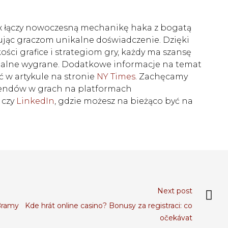
 łączy nowoczesną mechanikę haka z bogatą
rując graczom unikalne doświadczenie. Dzięki
ści grafice i strategiom gry, każdy ma szansę
jalne wygrane. Dodatkowe informacje na temat
w artykule na stronie
NY Times
. Zachęcamy
rendów w grach na platformach
 czy
LinkedIn
, gdzie możesz na bieżąco być na
Next post
Bramy
Kde hrát online casino? Bonusy za registraci: co
očekávat