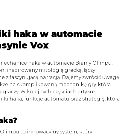
iki haka w automacie
synie Vox
ię mechanice haka w automacie Bramy Olimpu,
, inspirowany mitologią grecką, łączy
 z fascynującą narracją. Dajemy zwrócić uwagę
także na skomplikowaną mechanikę gry, która
graczy. W kolejnych częściach artykułu
 haka, funkcje automatu oraz strategię, która
haka?
limpu to innowacyjny system, który