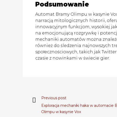
Podsumowanie
Automat Bramy Olimpu w kasynie Vox
narracją mitologicznych historii, ofe
innowacyjnym funkcjom, wysokiej jako
na emocjonującą rozgrywkę i potenc
mechaniki automatów można znaleźć 
również do śledzenia najnowszych t
społecznościowych, takich jak Twitter
czasie z nowinkami w świecie gier.
Previous post
Exploracja mechaniki haka w automacie 
Olimpu w kasynie Vox