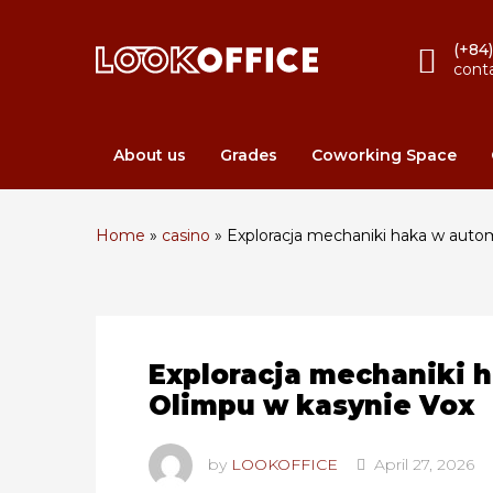
(+84
cont
About us
Grades
Coworking Space
Home
»
casino
»
Exploracja mechaniki haka w auto
Exploracja mechaniki 
Olimpu w kasynie Vox
by
LOOKOFFICE
April 27, 2026