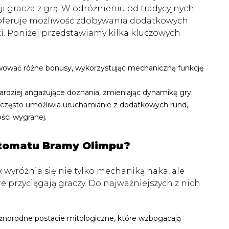
 gracza z grą. W odróżnieniu od tradycyjnych
oferuje możliwość zdobywania dodatkowych
i. Poniżej przedstawiamy kilka kluczowych
ować różne bonusy, wykorzystując mechaniczną funkcję
ardziej angażujące doznania, zmieniając dynamikę gry.
często umożliwia uruchamianie z dodatkowych rund,
ści wygranej.
utomatu Bramy Olimpu?
wyróżnia się nie tylko mechaniką haka, ale
e przyciągają graczy. Do najważniejszych z nich
żnorodne postacie mitologiczne, które wzbogacają