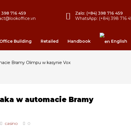
) 398 716 459
Zalo: (+84) 398 716 459
act@lookoffice.vn
WhatsApp: (+84) 398 716 4
Office Building
Retailed
Handbook
English
macie Bramy Olimpu w kasynie Vox
haka w automacie Bramy
casino
0