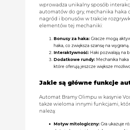
wprowadza unikalny sposób interakcji
automatów do gry, mechanika haka 
nagród i bonusów w trakcie rozgrywk
elementów tej mechaniki:
Bonusy za haka:
Gracze mogą aktyw
haka, co zwiększa szansę na wygraną.
Interaktywność:
Haki pozwalają na b
Dodatkowe rundy:
Mechanika haka 
które oferują jeszcze większe możliwo
Jakie są główne funkcje a
Automat Bramy Olimpu w kasynie Vox 
także wieloma innymi funkcjami, któr
należą:
Motyw mitologiczny:
Gra ukazuje ró