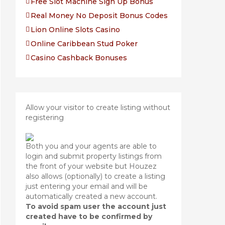
Free Slot Machine Sign Up Bonus
Real Money No Deposit Bonus Codes
Lion Online Slots Casino
Online Caribbean Stud Poker
Casino Cashback Bonuses
Allow your visitor to create listing without
registering
Both you and your agents are able to
login and submit property listings from
the front of your website but Houzez
also allows (optionally) to create a listing
just entering your email and will be
automatically created a new account.
To avoid spam user the account just
created have to be confirmed by