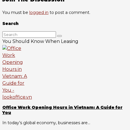
You must be
logged in
to post a comment.
Search
You Should Know When Leasing
Office Work Opening Hours in Vietnam: A Guide for
You
In today’s global economy, businesses are...