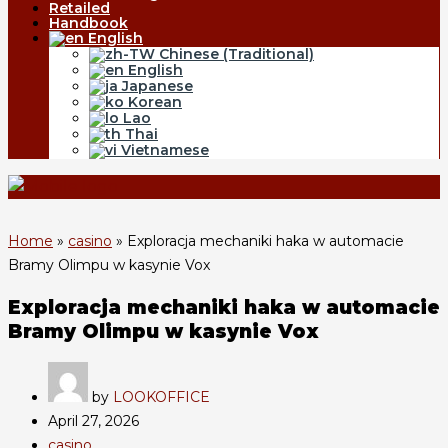
Retailed
Handbook
English
Chinese (Traditional)
English
Japanese
Korean
Lao
Thai
Vietnamese
Home
»
casino
»
Exploracja mechaniki haka w automacie
Bramy Olimpu w kasynie Vox
Exploracja mechaniki haka w automacie
Bramy Olimpu w kasynie Vox
by
LOOKOFFICE
April 27, 2026
casino