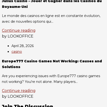
Julius Casino – Jouer et Gagner dans les Casinos du
Royaume-Uni
Le monde des casinos en ligne est en constante évolution,
avec de nouvelles options qui...
Continue reading
by LOOKOFFICE
April 28, 2026
casino
Europe777 Casino Games Not Working: Causes and
Solutions
Are you experiencing issues with Europe777 casino games
not working? You're not alone. Many players...
Continue reading
by LOOKOFFICE
Join The Discussion