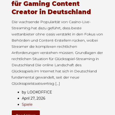
für Gaming Content
Creator in Deutschland
Die wachsende Popularität von Casino-Live-
Streaming hat dazu geführt, dass beste
wettanbieter ohne oasis verstärkt in den Fokus von
Behörden und Content-Erstellern rücken, wobei
Streamer die komplexen rechtlichen
Anforderungen verstehen müssen. Grundlagen der
rechtlichen Situation für Glücksspiel-Streaming in
Deutschland Die online Landschaft des
Glücksspiels im Internet hat sich in Deutschland
fundamental gewandelt, seit der neue
Glücksspielstaatsvertrag […]
by LOOKOFFICE
April 27, 2026
Spiele