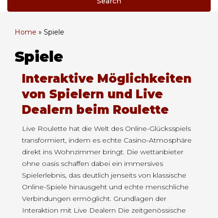
Search
Home
»
Spiele
Spiele
Interaktive Möglichkeiten
von Spielern und Live
Dealern beim Roulette
Live Roulette hat die Welt des Online-Glücksspiels
transformiert, indem es echte Casino-Atmosphäre
direkt ins Wohnzimmer bringt. Die wettanbieter
ohne oasis schaffen dabei ein immersives
Spielerlebnis, das deutlich jenseits von klassische
Online-Spiele hinausgeht und echte menschliche
Verbindungen ermöglicht. Grundlagen der
Interaktion mit Live Dealern Die zeitgenössische