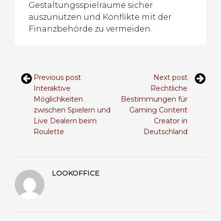
Gestaltungsspielräume sicher
auszunutzen und Konflikte mit der
Finanzbehörde zu vermeiden.
Previous post
Next post
Interaktive
Rechtliche
Möglichkeiten
Bestimmungen für
zwischen Spielern und
Gaming Content
Live Dealern beim
Creator in
Roulette
Deutschland
LOOKOFFICE