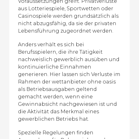
Voraussetzungen greift. Privatverluste
aus Lotteriespiele, Sportwetten oder
Casinospiele werden grundsätzlich als
nicht abzugsfähig, da sie der privaten
Lebensführung zugeordnet werden.
Anders verhält es sich bei
Berufsspielern, die ihre Tätigkeit
nachweislich gewerblich ausüben und
kontinuierliche Einnahmen
generieren. Hier lassen sich Verluste im
Rahmen der wettanbieter ohne oasis
als Betriebsausgaben geltend
gemacht werden, wenn eine
Gewinnabsicht nachgewiesen ist und
die Aktivität das Merkmal eines
gewerblichen Betriebs hat.
Spezielle Regelungen finden