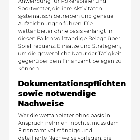
Anwendung für Pokerspieler und
Sportwetter, die ihre Aktivitäten
systematisch betreiben und genaue
Aufzeichnungen führen. Die
wettanbieter ohne oasis verlangt in
diesen Fällen vollständige Belege über
Spielfrequenz, Einsätze und Strategien,
um die gewerbliche Natur der Tätigkeit
gegenüber dem Finanzamt belegen zu
können.
Dokumentationspflichten
sowie notwendige
Nachweise
Wer die wettanbieter ohne oasis in
Anspruch nehmen möchte, muss dem
Finanzamt vollständige und
detaillierte Nachweise vorlegen, die