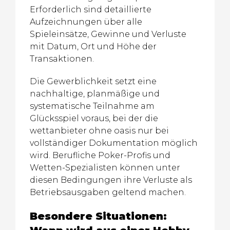
Erforderlich sind detaillierte
Aufzeichnungen über alle
Spieleinsätze, Gewinne und Verluste
mit Datum, Ort und Höhe der
Transaktionen.
Die Gewerblichkeit setzt eine
nachhaltige, planmäßige und
systematische Teilnahme am
Glücksspiel voraus, bei der die
wettanbieter ohne oasis nur bei
vollständiger Dokumentation möglich
wird. Berufliche Poker-Profis und
Wetten-Spezialisten können unter
diesen Bedingungen ihre Verluste als
Betriebsausgaben geltend machen.
Besondere Situationen: