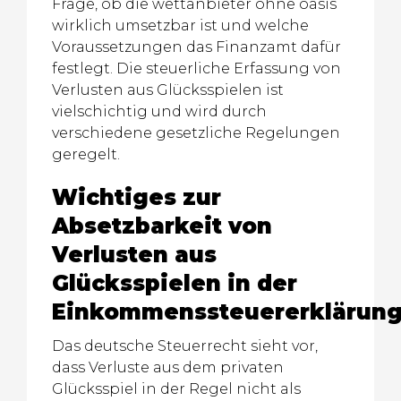
Frage, ob die wettanbieter ohne oasis
wirklich umsetzbar ist und welche
Voraussetzungen das Finanzamt dafür
festlegt. Die steuerliche Erfassung von
Verlusten aus Glücksspielen ist
vielschichtig und wird durch
verschiedene gesetzliche Regelungen
geregelt.
Wichtiges zur
Absetzbarkeit von
Verlusten aus
Glücksspielen in der
Einkommenssteuererklärun
Das deutsche Steuerrecht sieht vor,
dass Verluste aus dem privaten
Glücksspiel in der Regel nicht als