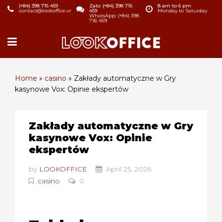
(+84) 398 716 459
Zalo: (+84) 398 716
8 am to 6 pm
contact@lookoffice.vn
459
Monday to Saturday
WhatsApp: (+84) 398
716 459
Home
»
casino
»
Zakłady automatyczne w Gry
kasynowe Vox: Opinie ekspertów
Zakłady automatyczne w Gry
kasynowe Vox: Opinie
ekspertów
by
LOOKOFFICE
April 25, 2026
casino
0