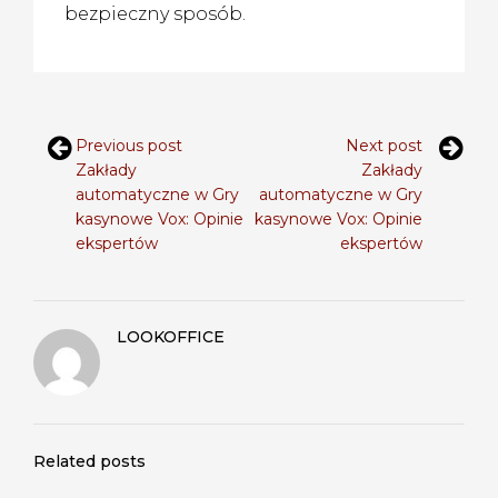
bezpieczny sposób.
Previous post
Next post
Zakłady
Zakłady
automatyczne w Gry
automatyczne w Gry
kasynowe Vox: Opinie
kasynowe Vox: Opinie
ekspertów
ekspertów
LOOKOFFICE
Related posts