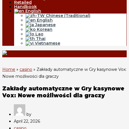
Retailed
Handbook
English
Chinese (Traditional)
English
Japanese
Korean
Lao
Thai
Vietnamese
Home
»
casino
»
Zakłady automatyczne w Gry kasynowe Vox:
Nowe możliwości dla graczy
Zakłady automatyczne w Gry kasynowe
Vox: Nowe możliwości dla graczy
by
April 22, 2026
casino