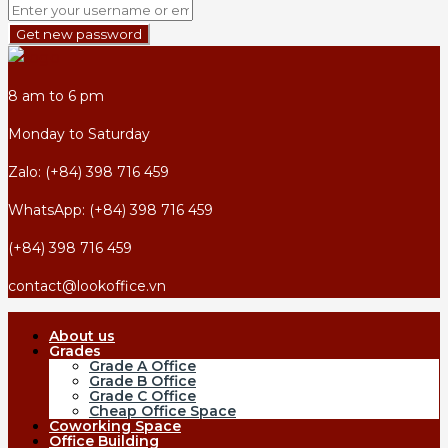
Get new password
8 am to 6 pm
Monday to Saturday
Zalo: (+84) 398 716 459
WhatsApp: (+84) 398 716 459
(+84) 398 716 459
contact@lookoffice.vn
About us
Grades
Grade A Office
Grade B Office
Grade C Office
Cheap Office Space
Coworking Space
Office Building