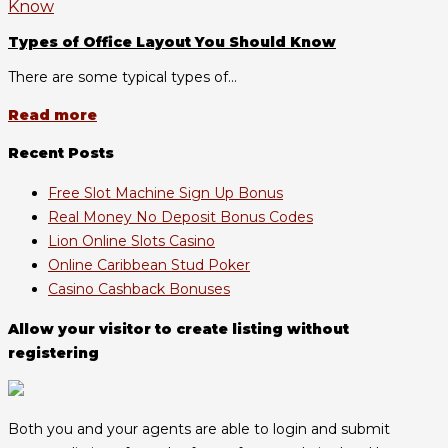
Types of Office Layout You Should Know
There are some typical types of...
Read more
Recent Posts
Free Slot Machine Sign Up Bonus
Real Money No Deposit Bonus Codes
Lion Online Slots Casino
Online Caribbean Stud Poker
Casino Cashback Bonuses
Allow your visitor to create listing without
registering
Both you and your agents are able to login and submit