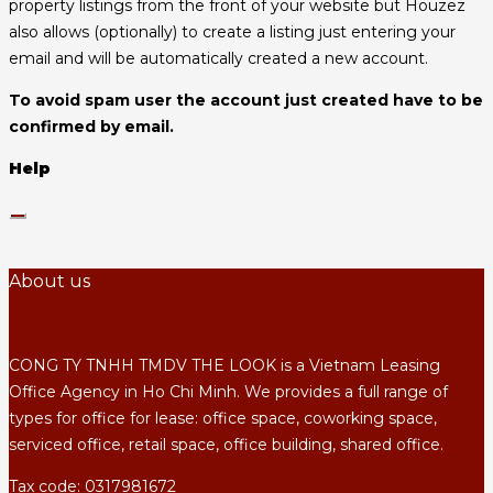
property listings from the front of your website but Houzez
also allows (optionally) to create a listing just entering your
email and will be automatically created a new account.
To avoid spam user the account just created have to be
confirmed by email.
Help
About us
CONG TY TNHH TMDV THE LOOK is a Vietnam Leasing
Office Agency in Ho Chi Minh. We provides a full range of
types for office for lease: office space, coworking space,
serviced office, retail space, office building, shared office.
Tax code: 0317981672