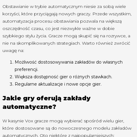
Obstawianie w trybie automatycznym niesie za sobą wiele
korzyści, które przyciągają nowych graczy. Przede wszystkim,
automatyzacja procesu obstawiania pozwala na większą
oszczędność czasu, co jest niezwykle ważne w dobie
szybkiego stylu życia. Gracze mogą skupić się na rozrywce, a
nie na skomplikowanych strategiach. Warto również zwrócić
uwagę na:
Możliwość dostosowywania zakładów do własnych
preferencji.
Większa dostępność gier o różnych stawkach.
Regularne aktualizacje i nowe opcje gier.
Jakie gry oferują zakłady
automatyczne?
W kasynie Vox gracze mogą wybierać spośród wielu gier,
które dostosowane są do nowoczesnego modelu zakładów
automatycznych. Oto niektóre z najpopularniejszych: