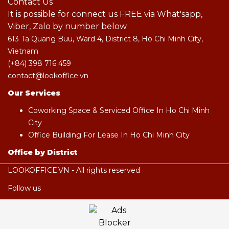
Contact Us
It is possible for connect us FREE via What'sapp,
Viber, Zalo by number below
613 Ta Quang Buu, Ward 4, District 8, Ho Chi Minh City,
Vietnam
(+84) 398 716 459
contact@lookoffice.vn
Our Services
Coworking Space & Serviced Office In Ho Chi Minh
City
Office Building For Lease In Ho Chi Minh City
Office by District
LOOKOFFICE.VN - All rights reserved
Follow us