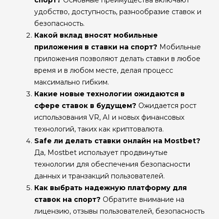
удобство, доступность, разнообразие ставок и
безопасность.
Какой вклад вносят мобильные
приложения в ставки на спорт?
Мобильные
приложения позволяют делать ставки в любое
время и в любом месте, делая процесс
максимально гибким.
Какие новые технологии ожидаются в
сфере ставок в будущем?
Ожидается рост
использования VR, AI и новых финансовых
технологий, таких как криптовалюта.
Safe ли делать ставки онлайн на Mostbet?
Да, Mostbet использует продвинутые
технологии для обеспечения безопасности
данных и транзакций пользователей.
Как выбрать надежную платформу для
ставок на спорт?
Обратите внимание на
лицензию, отзывы пользователей, безопасность