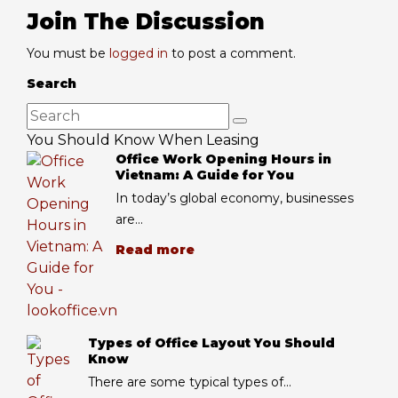
Join The Discussion
You must be
logged in
to post a comment.
Search
You Should Know When Leasing
Office Work Opening Hours in
Vietnam: A Guide for You
In today’s global economy, businesses
are...
Read more
Types of Office Layout You Should
Know
There are some typical types of...