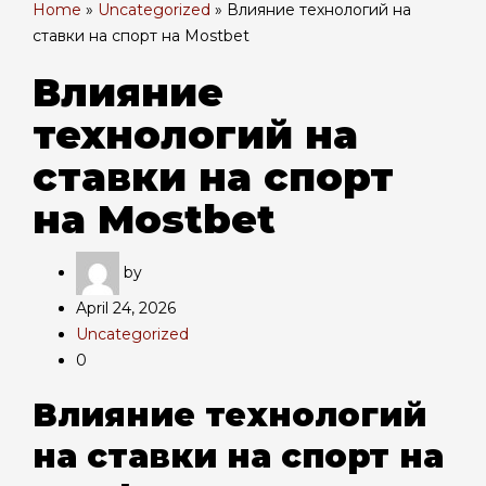
Home
»
Uncategorized
»
Влияние технологий на
ставки на спорт на Mostbet
Влияние
технологий на
ставки на спорт
на Mostbet
by
April 24, 2026
Uncategorized
0
Влияние технологий
на ставки на спорт на