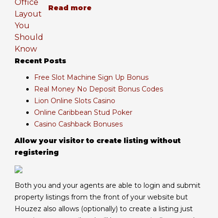
Read more
Recent Posts
Free Slot Machine Sign Up Bonus
Real Money No Deposit Bonus Codes
Lion Online Slots Casino
Online Caribbean Stud Poker
Casino Cashback Bonuses
Allow your visitor to create listing without
registering
Both you and your agents are able to login and submit
property listings from the front of your website but
Houzez also allows (optionally) to create a listing just