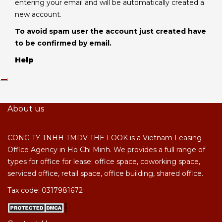
entering your email and will be automatically created a
new account.
To avoid spam user the account just created have
to be confirmed by email.
Help
About us
CONG TY TNHH TMDV THE LOOK is a Vietnam Leasing
Office Agency in Ho Chi Minh. We provides a full range of
types for office for lease: office space, coworking space,
serviced office, retail space, office building, shared office.
Tax code: 0317981672