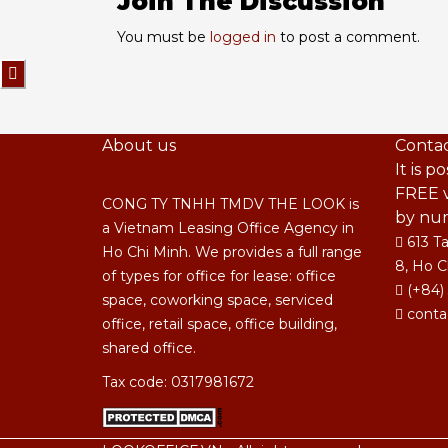
Join The Discussion
You must be
logged in
to post a comment.
About us
Contac
It is p
FREE v
CONG TY TNHH TMDV THE LOOK is
by nu
a Vietnam Leasing Office Agency in
613 Ta
Ho Chi Minh. We provides a full range
8, Ho C
of types for office for lease: office
(+84)
space, coworking space, serviced
conta
office, retail space, office building,
shared office.
Tax code: 0317981672