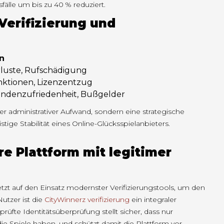
älle um bis zu 40 % reduziert.
Verifizierung und
n
rluste, Rufschädigung
nktionen, Lizenzentzug
undenzufriedenheit, Bußgelder
icher administrativer Aufwand, sondern eine strategische
istige Stabilität eines Online-Glücksspielanbieters.
re Plattform mit legitimer
etzt auf den Einsatz modernster Verifizierungstools, um den
utzer ist die
CityWinnerz verifizierung
ein integraler
rüfte Identitätsüberprüfung stellt sicher, dass nur
ie Spiele haben, und schützt damit die Plattform vor