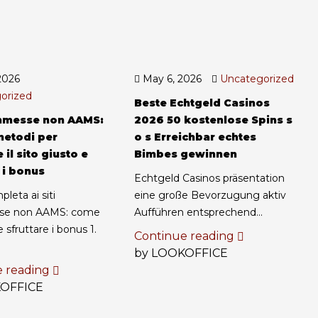
2026
May 6, 2026
Uncategorized
orized
Beste Echtgeld Casinos
ommesse non AAMS:
2026 50 kostenlose Spins s
metodi per
o s Erreichbar echtes
 il sito giusto e
Bimbes gewinnen
 i bonus
Echtgeld Casinos präsentation
leta ai siti
eine große Bevorzugung aktiv
e non AAMS: come
Aufführen entsprechend...
e sfruttare i bonus 1.
Continue reading
by LOOKOFFICE
e reading
KOFFICE