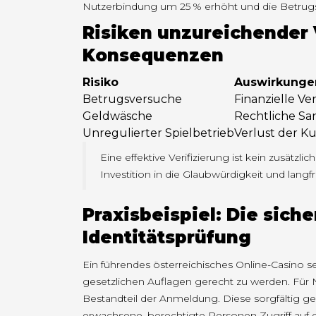
Nutzerbindung um 25 % erhöht und die Betrugsf
Risiken unzureichender 
Konsequenzen
Risiko
Auswirkunge
Betrugsversuche
Finanzielle Ve
Geldwäsche
Rechtliche Sa
Unregulierter Spielbetrieb
Verlust der K
Eine effektive Verifizierung ist kein zusätzl
Investition in die Glaubwürdigkeit und langfr
Praxisbeispiel: Die siche
Identitätsprüfung
Ein führendes österreichisches Online-Casino s
gesetzlichen Auflagen gerecht zu werden. Für N
Bestandteil der Anmeldung. Diese sorgfältig gep
erwachsene, berechtigte Personen Zugriff auf d