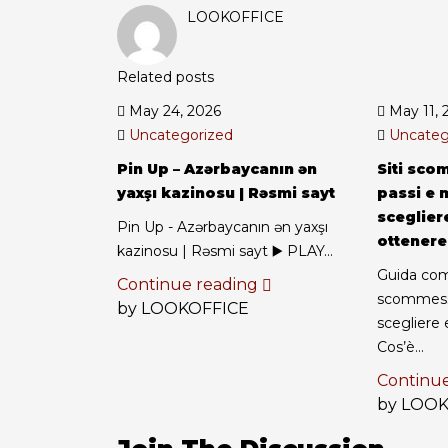
LOOKOFFICE
Related posts
May 24, 2026
May 11, 
Uncategorized
Uncateg
Pin Up – Azərbaycanın ən
Siti sc
yaxşı kazinosu | Rəsmi sayt
passi e 
scegliere
Pin Up - Azərbaycanın ən yaxşı
ottenere
kazinosu | Rəsmi sayt ▶️ PLAY...
Guida comp
Continue reading
scommess
by LOOKOFFICE
scegliere 
Cos’è...
Continu
by LOO