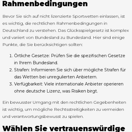
Rahmenbedingungen
Bevor Sie sich auf nicht lizenzierte Sportwetten einlassen, ist
es wichtig, die rechtlichen Rahmenbedingungen in
Deutschland zu verstehen. Das Glücksspielgesetz ist komplex
und variiert von Bundesland zu Bundesland. Hier sind einige
Punkte, die Sie berücksichtigen sollten:
Örtliche Gesetze: Prüfen Sie die spezifischen Gesetze
in Ihrem Bundesland.
Strafen: Informieren Sie sich über mögliche Strafen für
das Wetten bei unregulierten Anbietern.
Verfügbarkeit: Viele internationale Anbieter operieren
ohne deutsche Lizenz, was Risiken birgt.
Ein bewusster Umgang mit den rechtlichen Gegebenheiten
ist wichtig, um mögliche Rechtsstreitigkeiten zu vermeiden
und verantwortungsbewusst zu spielen.
Wählen Sie vertrauenswürdige