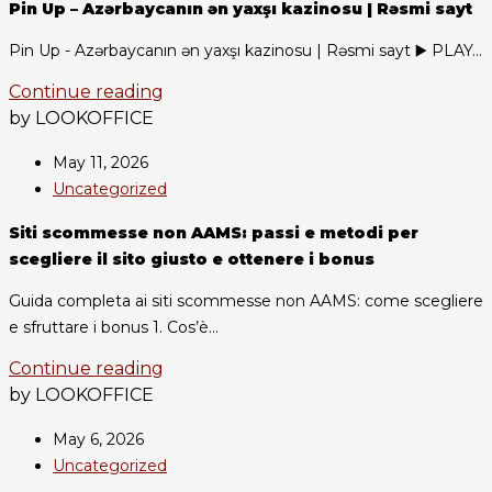
Pin Up – Azərbaycanın ən yaxşı kazinosu | Rəsmi sayt
Pin Up - Azərbaycanın ən yaxşı kazinosu | Rəsmi sayt ▶️ PLAY...
Continue reading
by LOOKOFFICE
May 11, 2026
Uncategorized
Siti scommesse non AAMS: passi e metodi per
scegliere il sito giusto e ottenere i bonus
Guida completa ai siti scommesse non AAMS: come scegliere
e sfruttare i bonus 1. Cos’è...
Continue reading
by LOOKOFFICE
May 6, 2026
Uncategorized