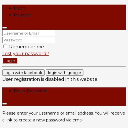
Login
Register
Remember me
Lost your password?
Login
login with facebook
login with google
User registration is disabled in this website.
Reset Password
Please enter your username or email address. You will receive
a link to create a new password via email.