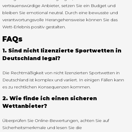
vertrauenswürdige Anbieter, setzen Sie ein Budget und
bleiben Sie emotional neutral. Durch eine bewusste und
verantwortungsvolle Herangehensweise können Sie das
Wett-Erlebnis positiv gestalten.
FAQs
1. Sind nicht lizenzierte Sportwetten in
Deutschland legal?
Die Rechtmäßigkeit von nicht lizenzierten Sportwetten in
Deutschland ist komplex und variiert. In einigen Fällen kann
es zu rechtlichen Konsequenzen kommen.
2. Wie finde ich einen sicheren
Wettanbieter?
Überprüfen Sie Online-Bewertungen, achten Sie auf
Sicherheitsmerkmale und lesen Sie die