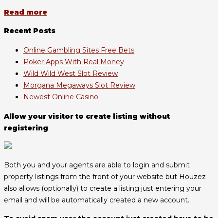
Read more
Recent Posts
Online Gambling Sites Free Bets
Poker Apps With Real Money
Wild Wild West Slot Review
Morgana Megaways Slot Review
Newest Online Casino
Allow your visitor to create listing without
registering
Both you and your agents are able to login and submit
property listings from the front of your website but Houzez
also allows (optionally) to create a listing just entering your
email and will be automatically created a new account.