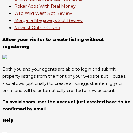
Poker Apps With Real Money
Wild Wild West Slot Review
Morgana Megaways Slot Review
Newest Online Casino
Allow your visitor to create listing without
registering
Both you and your agents are able to login and submit
property listings from the front of your website but Houzez
also allows (optionally) to create a listing just entering your
email and will be automatically created a new account.
To avoid spam user the account just created have to be
confirmed by email.
Help