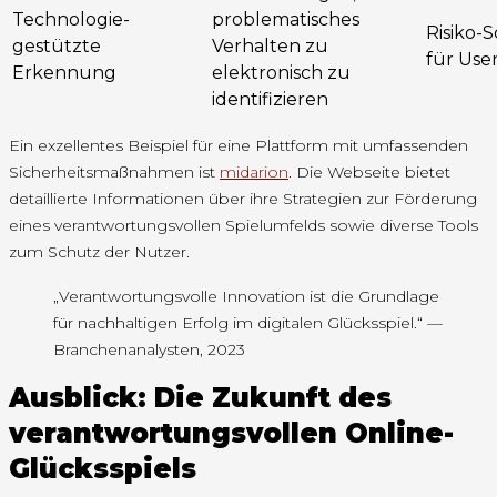
Technologie-
problematisches
Risiko-
gestützte
Verhalten zu
für User
Erkennung
elektronisch zu
identifizieren
Ein exzellentes Beispiel für eine Plattform mit umfassenden
Sicherheitsmaßnahmen ist
midarion
. Die Webseite bietet
detaillierte Informationen über ihre Strategien zur Förderung
eines verantwortungsvollen Spielumfelds sowie diverse Tools
zum Schutz der Nutzer.
„Verantwortungsvolle Innovation ist die Grundlage
für nachhaltigen Erfolg im digitalen Glücksspiel.“ —
Branchenanalysten, 2023
Ausblick: Die Zukunft des
verantwortungsvollen Online-
Glücksspiels