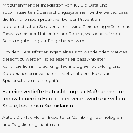
Mit zunehmender Integration von KI, Big Data und
automatisierten Überwachungssystemen wird erwartet, dass
die Branche noch proaktiver bei der Prävention
problematischen Spielverhaltens wird. Gleichzeitig wächst das
Bewusstsein der Nutzer für ihre Rechte, was eine stärkere
Selbstregulierung zur Folge haben wird.
Um den Herausforderungen eines sich wandelnden Marktes
gerecht zu werden, ist es essenziell, dass Anbieter
kontinuierlich in Forschung, Technologieentwicklung und
Kooperationen investieren – stets mit dem Fokus auf
Spielerschutz und Integrität.
Für eine vertiefte Betrachtung der Maßnahmen und
Innovationen im Bereich der verantwortungsvollen
Spiele, besuchen Sie midarion.
Autor: Dr. Max Müller, Experte für Gambling-Technologien
und Regulierungsrichtlinien