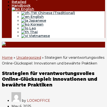
Retailed
Handbook
English
Chinese (Traditional)
English
Japanese
Korean
Lao
Thai
Vietnamese
Home
»
Uncategorized
»
Strategien für verantwortungsvolles
Online-Glücksspiel: Innovationen und bewährte Praktiken
Strategien für verantwortungsvolles
Online-Glücksspiel: Innovationen und
bewährte Praktiken
by
LOOKOFFICE
May 6, 2025