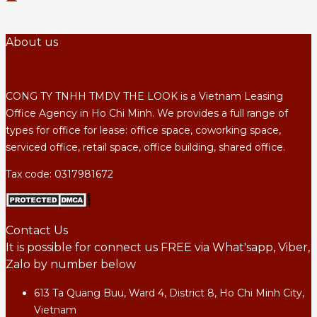
About us
CONG TY TNHH TMDV THE LOOK is a Vietnam Leasing
Office Agency in Ho Chi Minh. We provides a full range of
types for office for lease: office space, coworking space,
serviced office, retail space, office building, shared office.
Tax code: 0317981672
Contact Us
It is possible for connect us FREE via What'sapp, Viber,
Zalo by number below
613 Ta Quang Buu, Ward 4, District 8, Ho Chi Minh City,
Vietnam