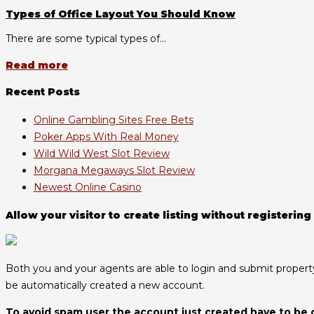
Types of Office Layout You Should Know
There are some typical types of...
Read more
Recent Posts
Online Gambling Sites Free Bets
Poker Apps With Real Money
Wild Wild West Slot Review
Morgana Megaways Slot Review
Newest Online Casino
Allow your visitor to create listing without registering
Both you and your agents are able to login and submit property l
be automatically created a new account.
To avoid spam user the account just created have to be 