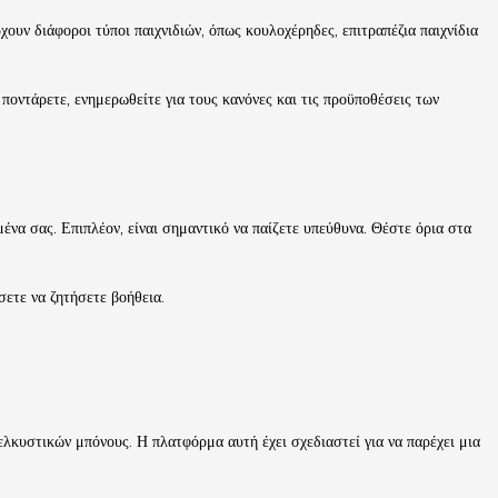
ουν διάφοροι τύποι παιχνιδιών, όπως κουλοχέρηδες, επιτραπέζια παιχνίδια
ποντάρετε, ενημερωθείτε για τους κανόνες και τις προϋποθέσεις των
ένα σας. Επιπλέον, είναι σημαντικό να παίζετε υπεύθυνα. Θέστε όρια στα
σετε να ζητήσετε βοήθεια.
ελκυστικών μπόνους. Η πλατφόρμα αυτή έχει σχεδιαστεί για να παρέχει μια