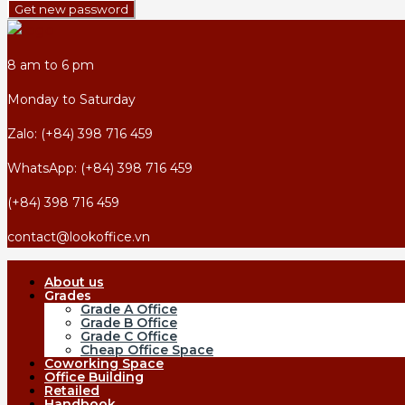
Get new password
8 am to 6 pm
Monday to Saturday
Zalo: (+84) 398 716 459
WhatsApp: (+84) 398 716 459
(+84) 398 716 459
contact@lookoffice.vn
About us
Grades
Grade A Office
Grade B Office
Grade C Office
Cheap Office Space
Coworking Space
Office Building
Retailed
Handbook