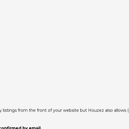
istings from the front of your website but Houzez also allows (opt
confirmed by email.