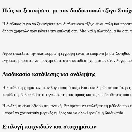
Πώς να ξεκινήσετε με τον διαδικτυακό τζόγο Στοίχ
Η διαδικασία για να ξεκινήσετε τον διαδικτυακό τζόγο είναι απλή και προσιτ
άλλων χρηστών πριν κάνετε την επιλογή σας. Μια καλή πλατφόρμα θα σας 
Αφού επιλέξετε την πλατφόρμα, η εγγραφή είναι το επόμενο βήμα. Συνήθω
εγγραφή, μπορείτε να προχωρήσετε στην κατάθεση χρημάτων στον λογαριασ
Διαδικασία κατάθεσης και ανάληψης
Η κατάθεση χρημάτων στον λογαριασμό σας είναι εύκολη. Οι περισσότερες
κατάθεση, βεβαιωθείτε ότι γνωρίζετε τους όρους και τις προϋποθέσεις που 
Η ανάληψη είναι εξίσου σημαντική. Θα πρέπει να επιλέξετε τη μέθοδο που επ
μπορεί να χρειαστούν μερικές ημέρες για να ολοκληρωθεί η διαδικασία.
Επιλογή παιχνιδιών και στοιχημάτων