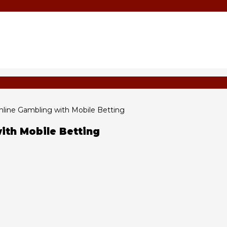
nline Gambling with Mobile Betting
ith Mobile Betting