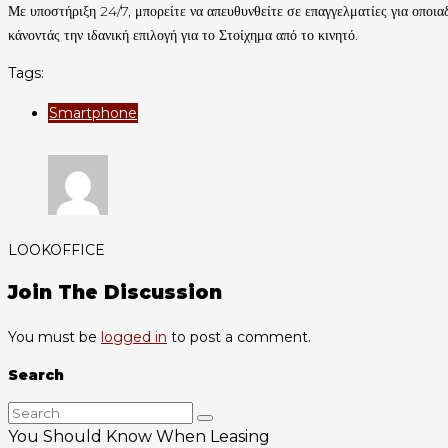
Με υποστήριξη 24/7, μπορείτε να απευθυνθείτε σε επαγγελματίες για οποια
κάνοντάς την ιδανική επιλογή για το Στοίχημα από το κινητό.
Tags:
Smartphone
LOOKOFFICE
Join The Discussion
You must be
logged in
to post a comment.
Search
You Should Know When Leasing