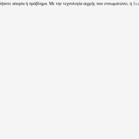
δήποτε απορία ή πρόβλημα. Με την τεχνολογία αιχμής που ενσωματώνει, η Sup