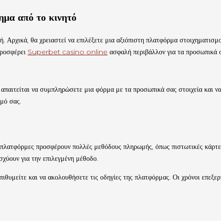
ημα από το κινητό
ή. Αρχικά, θα χρειαστεί να επιλέξετε μια αξιόπιστη πλατφόρμα στοιχηματισμού
προσφέρει
Superbet casino online
ασφαλή περιβάλλον για τα προσωπικά σ
ς, απαιτείται να συμπληρώσετε μια φόρμα με τα προσωπικά σας στοιχεία κα
μό σας.
 πλατφόρμες προσφέρουν πολλές μεθόδους πληρωμής, όπως πιστωτικές κάρτες,
ισχύουν για την επιλεγμένη μέθοδο.
ιθυμείτε και να ακολουθήσετε τις οδηγίες της πλατφόρμας. Οι χρόνοι επεξεργ