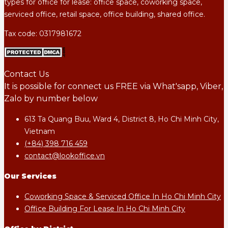
types for office for lease: office space, coworking space,
serviced office, retail space, office building, shared office.
Tax code: 0317981672
Contact Us
It is possible for connect us FREE via What'sapp, Viber,
Zalo by number below
613 Ta Quang Buu, Ward 4, District 8, Ho Chi Minh City,
Vietnam
(+84) 398 716 459
contact@lookoffice.vn
Our Services
Coworking Space & Serviced Office In Ho Chi Minh City
Office Building For Lease In Ho Chi Minh City