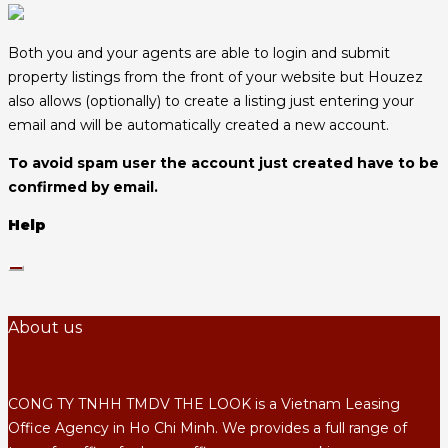
Both you and your agents are able to login and submit
property listings from the front of your website but Houzez
also allows (optionally) to create a listing just entering your
email and will be automatically created a new account.
To avoid spam user the account just created have to be
confirmed by email.
Help
About us
CONG TY TNHH TMDV THE LOOK is a Vietnam Leasing
Office Agency in Ho Chi Minh. We provides a full range of