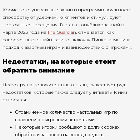
Кроме того, уникальные акции и программы лояльности
способствуют удержанию клиентов и стимулируют
постоянные посещения. В статье, опубликованной в
марте 2023 года на
The Guardian
, отмечается, как
современные онлайн-казино, включая Пинко, изменили
подход к азартным играм и взаимодействию с игроками.
Недостатки, на которые стоит
обратить внимание
Несмотря на положительные отзывы, существует ряд
недостатков, которые также следует учитывать. К ним
относятся:
Ограниченное количество настольных игр по
сравнению с игровыми автоматами;
Некоторые игроки сообщают о долгих сроках
обработки запросов на вывод средств;