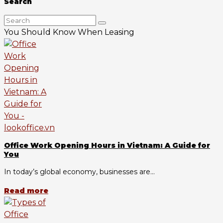
Search
You Should Know When Leasing
Office Work Opening Hours in Vietnam: A Guide for
You
In today’s global economy, businesses are...
Read more