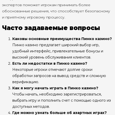
экспертов поможет игрокам принимать более
обоснованные решения, что способствует безопасному
и приятному игровому процессу.
Часто задаваемые вопросы
Каковы основные преимущества Пинко казино?
Пинко казино предлагает широкий выбор игр,
удобный интерфейс, привлекательные бонусы и
высокий уровень обслуживания клиентов.
Есть ли недостатки в Пинко казино?
Некоторые игроки отмечают долгие сроки
обработки запросов на вывод средств и сложную
верификацию.
Как я могу начать играть в Пинко казино?
Чтобы начать, необходимо зарегистрироваться,
выбрать игру и пополнить счет с помощью одного из
доступных методов.
Где можно узнать больше об азартных играх?