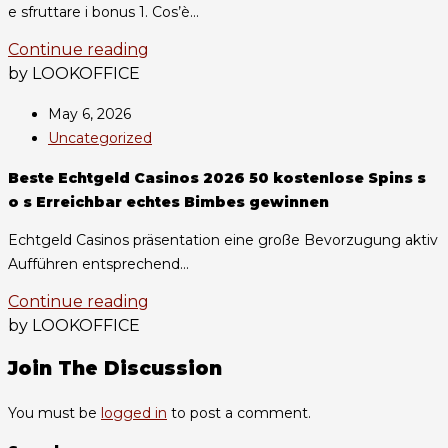
e sfruttare i bonus 1. Cos’è...
Continue reading
by LOOKOFFICE
May 6, 2026
Uncategorized
Beste Echtgeld Casinos 2026 50 kostenlose Spins s
o s Erreichbar echtes Bimbes gewinnen
Echtgeld Casinos präsentation eine große Bevorzugung aktiv
Aufführen entsprechend...
Continue reading
by LOOKOFFICE
Join The Discussion
You must be
logged in
to post a comment.