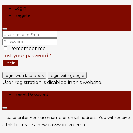
Login
Register
Remember me
Lost your password?
Login
login with facebook
login with google
User registration is disabled in this website.
Reset Password
Please enter your username or email address. You will receive
a link to create a new password via email.