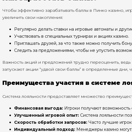
Чтобы эффективно зарабатывать баллы в Пинко казино, игр
увеличить свои накопления:
Регулярно делать ставки на игровые автоматы и други
Участвовать в специальных турнирах и акциях казино.
Приглашать друзей, за что также можно получить бон
Следить за предложениями, чтобы не упустить возмож
Важность акций и предложений трудно переоценить, ведь
запускают акции “удвой свои баллы” в определенные дни, 
Преимущества участия в системе ло
Система лояльности предоставляет множество преимуществ
Финансовая выгода:
Игроки получают возможность с
Улучшенный игровой опыт:
Система лояльности поз
Скорость обработки запросов:
Часто лучшие игрок
Индивидуальный подход:
Менеджеры казино могут 