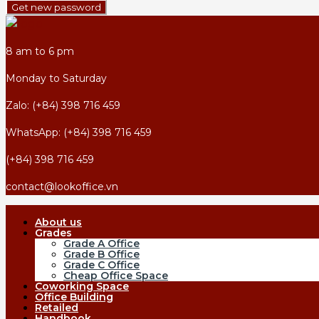
Get new password
8 am to 6 pm
Monday to Saturday
Zalo: (+84) 398 716 459
WhatsApp: (+84) 398 716 459
(+84) 398 716 459
contact@lookoffice.vn
About us
Grades
Grade A Office
Grade B Office
Grade C Office
Cheap Office Space
Coworking Space
Office Building
Retailed
Handbook