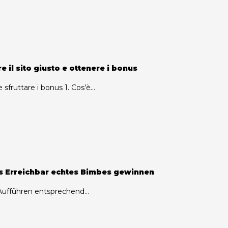
 il sito giusto e ottenere i bonus
ruttare i bonus 1. Cos’è...
 s Erreichbar echtes Bimbes gewinnen
ufführen entsprechend...