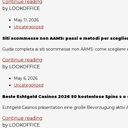
Continue reading
by LOOKOFFICE
May 11, 2026
Uncategorized
Siti scommesse non AAMS: passi e metodi per scegliere
Guida completa ai siti scommesse non AAMS: come scegliere e sf
Continue reading
by LOOKOFFICE
May 6, 2026
Uncategorized
Beste Echtgeld Casinos 2026 50 kostenlose Spins s o
Echtgeld Casinos präsentation eine große Bevorzugung aktiv A
Continue reading
by LOOKOFFICE