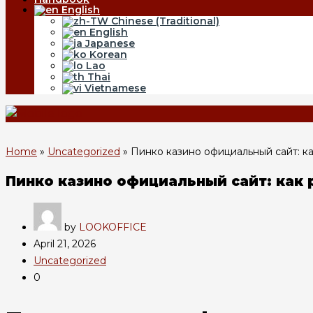
English
Chinese (Traditional)
English
Japanese
Korean
Lao
Thai
Vietnamese
Home
»
Uncategorized
»
Пинко казино официальный сайт: ка
Пинко казино официальный сайт: как 
by
LOOKOFFICE
April 21, 2026
Uncategorized
0