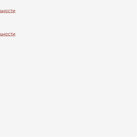
льности
льности