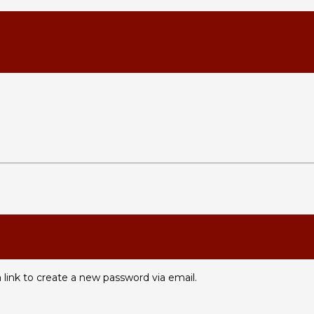
 link to create a new password via email.