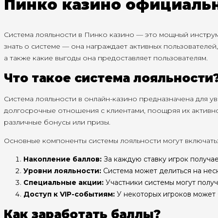
Пинко казино официальн
Система лояльности в Пинко казино — это мощный инструм
знать о системе — она награждает активных пользователей
а также какие выгоды она предоставляет пользователям.
Что такое система лояльности
Система лояльности в онлайн-казино предназначена для у
долгосрочные отношения с клиентами, поощряя их активнос
различные бонусы или призы.
Основные компоненты системы лояльности могут включать
Накопление баллов:
За каждую ставку игрок получа
Уровни лояльности:
Система может делиться на неск
Специальные акции:
Участники системы могут получ
Доступ к VIP-событиям:
У некоторых игроков может 
Как заработать баллы?