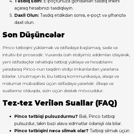
Təsdiq Edin:
E-poçtunuza göndərilən təsdiq linkini
açaraq hesabınızı təsdiqləyin.
Daxil Olun:
Təsdiq etdikdən sonra, e-poçt və şifrənizlə
daxil olun.
Son Düşüncələr
Pinco tətbiqini yükləmək və istifadəyə başlamaq, sadə və
intuitiv bir prosesdir. Yuxarıda izah etdiyimiz addımları izləyərək,
yeni istifadəçilər rahatlıqla tətbiqi yükləyə və hesablarını
yaradaraq Pinco-nun təqdim etdiyi imkanlardan yararlana
bilərlər. Unutmayın ki, bu tətbiq kommunikasiya, əlaqə və
məlumat mübadiləsi üçün istifadəyə yararlıdır. Əlaqə və
suallarınız olduqda, sizin üçün dəstək mövcuddur.
Tez-tez Verilən Suallar (FAQ)
Pinco tətbiqi pulsuzdurmu?
Bəli, Pinco tətbiqi
pulsuzdur, lakin bəzi əlavə xidmətlər ödənişli ola bilər.
Pinco tətbiqini necə silmək olar?
Tətbiqi silmək üçün