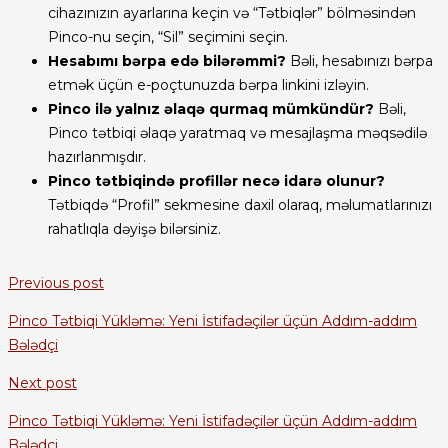
cihazınızın ayarlarına keçin və “Tətbiqlər” bölməsindən
Pinco-nu seçin, “Sil” seçimini seçin.
Hesabımı bərpa edə bilərəmmi?
Bəli, hesabınızı bərpa
etmək üçün e-poçtunuzda bərpa linkini izləyin.
Pinco ilə yalnız əlaqə qurmaq mümkündür?
Bəli,
Pinco tətbiqi əlaqə yaratmaq və mesajlaşma məqsədilə
hazırlanmışdır.
Pinco tətbiqində profillər necə idarə olunur?
Tətbiqdə “Profil” sekmesine daxil olaraq, məlumatlarınızı
rahatlıqla dəyişə bilərsiniz.
Previous post
Pinco Tətbiqi Yükləmə: Yeni İstifadəçilər üçün Addım-addım
Bələdçi
Next post
Pinco Tətbiqi Yükləmə: Yeni İstifadəçilər üçün Addım-addım
Bələdçi