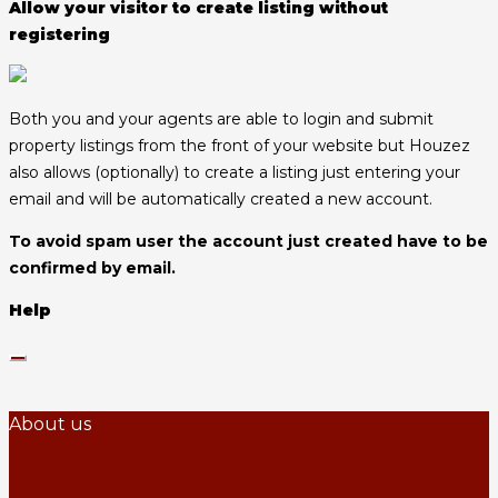
Allow your visitor to create listing without
registering
Both you and your agents are able to login and submit
property listings from the front of your website but Houzez
also allows (optionally) to create a listing just entering your
email and will be automatically created a new account.
To avoid spam user the account just created have to be
confirmed by email.
Help
About us