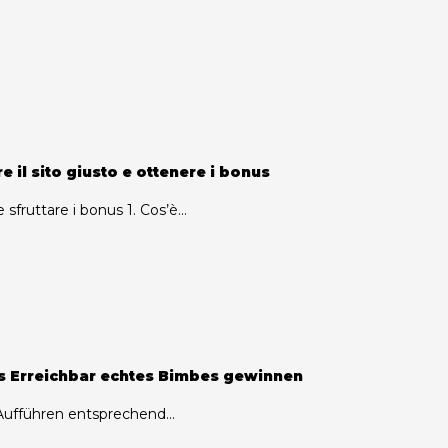
 il sito giusto e ottenere i bonus
ruttare i bonus 1. Cos’è...
 s Erreichbar echtes Bimbes gewinnen
ufführen entsprechend...