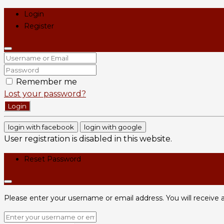
Login
Register
Remember me
Lost your password?
Login
login with facebook
login with google
User registration is disabled in this website.
Reset Password
Please enter your username or email address. You will receive a