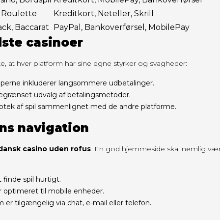
, Roulette
Kreditkort, Neteller, Skrill
ack, Baccarat
PayPal, Bankoverførsel, MobilePay
ste casinoer
 at hver platform har sine egne styrker og svagheder:
emperne inkluderer langsommere udbetalinger.
egrænset udvalg af betalingsmetoder.
otek af spil sammenlignet med de andre platforme.
ns navigation
dansk casino uden rofus
. En god hjemmeside skal nemlig være 
finde spil hurtigt.
r optimeret til mobile enheder.
er tilgængelig via chat, e-mail eller telefon.