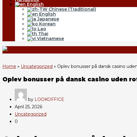
English
Chinese (Traditional)
English
Japanese
Korean
Lao
Thai
Vietnamese
Home
»
Uncategorized
»
Oplev bonusser på dansk casino uden
Oplev bonusser på dansk casino uden ro
by
LOOKOFFICE
April 25, 2026
Uncategorized
0