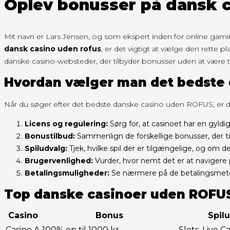
Oplev bonusser på dansk c
Mit navn er Lars Jensen, og som ekspert inden for online gam
dansk casino uden rofus
, er det vigtigt at vælge den rette 
danske casino-websteder, der tilbyder bonusser uden at være t
Hvordan vælger man det bedste 
Når du søger efter det bedste danske casino uden ROFUS, er der
Licens og regulering:
Sørg for, at casinoet har en gyldi
Bonustilbud:
Sammenlign de forskellige bonusser, der til
Spiludvalg:
Tjek, hvilke spil der er tilgængelige, og om d
Brugervenlighed:
Vurder, hvor nemt det er at navigere p
Betalingsmuligheder:
Se nærmere på de betalingsmetod
Top danske casinoer uden ROFU
Casino
Bonus
Spil
Casino A
100% op til 1000 kr.
Slots, Live C