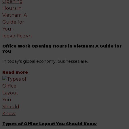
Office Work Opening Hours in Vietnam: A Guide for
You
In today’s global economy, businesses are...
Read more
Types of Office Layout You Should Know