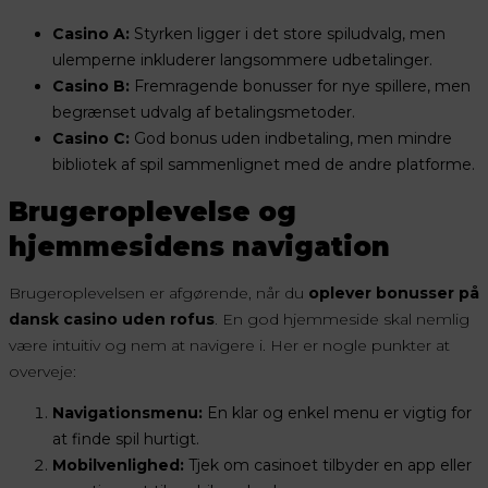
Casino A:
Styrken ligger i det store spiludvalg, men
ulemperne inkluderer langsommere udbetalinger.
Casino B:
Fremragende bonusser for nye spillere, men
begrænset udvalg af betalingsmetoder.
Casino C:
God bonus uden indbetaling, men mindre
bibliotek af spil sammenlignet med de andre platforme.
Brugeroplevelse og
hjemmesidens navigation
Brugeroplevelsen er afgørende, når du
oplever bonusser på
dansk casino uden rofus
. En god hjemmeside skal nemlig
være intuitiv og nem at navigere i. Her er nogle punkter at
overveje:
Navigationsmenu:
En klar og enkel menu er vigtig for
at finde spil hurtigt.
Mobilvenlighed:
Tjek om casinoet tilbyder en app eller