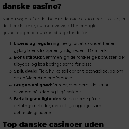
danske casino?
Når du søger efter det bedste danske casino uden ROFUS, er
der flere kriterier, du bør overveje. Her er nogle
grundlæggende punkter at tage højde for:
Licens og regulering:
Sørg for, at casinoet har en
gyldig licens fra Spillemyndigheden i Danmark.
Bonustilbud:
Sammenlign de forskellige bonusser, der
tilbydes, og læs betingelserne for disse.
Spiludvalg:
Tjek, hvilke spil der er tilgængelige, og om
de opfylder dine præferencer.
Brugervenlighed:
Vurder, hvor nemt det er at
navigere på siden og tilgå spilene.
Betalingsmuligheder:
Se nærmere på de
betalingsmetoder, der er tilgængelige, samt
behandlingstiderne.
Top danske casinoer uden