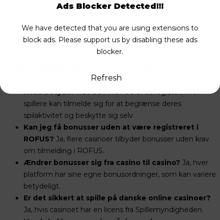
rigtige valg. Ved at bruge de kriterier, jeg har beskrevet, samt
Ads Blocker Detected!!!
de sammenligninger, der er præsenteret, kan du finde det
casino, der passer perfekt til dine præferencer. Tag dig tid til at
We have detected that you are using extensions to
overveje dine muligheder, så du kan spille sikkert og
block ads. Please support us by disabling these ads
fornøjeligt.
blocker.
Ofte stillede spørgsmål
Refresh
Hvad betyder ROFUS?
ROFUS er et register, hvor
spillere kan tilmelde sig for at begrænse deres
spilaktivitet og beskytte sig selv.
Kan jeg få bonusser uden at være registreret i
ROFUS?
Ja, flere casinoer tilbyder bonusser uden krav
om tilmelding i ROFUS.
Ændrer bonusser sig fra casino til casino?
Ja, hver
platform har sine egne bonusordninger, som kan variere
betydeligt.
Er det sikkert at spille på danske online casinoer?
Ja, hvis casinoet har en licens fra Spillemyndigheden.