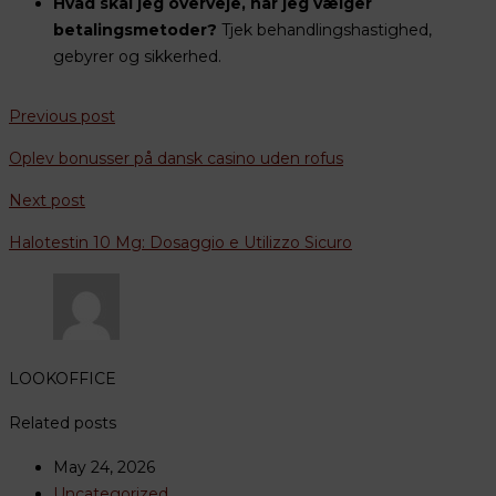
Hvad skal jeg overveje, når jeg vælger
betalingsmetoder?
Tjek behandlingshastighed,
gebyrer og sikkerhed.
Previous post
Oplev bonusser på dansk casino uden rofus
Next post
Halotestin 10 Mg: Dosaggio e Utilizzo Sicuro
LOOKOFFICE
Related posts
May 24, 2026
Uncategorized