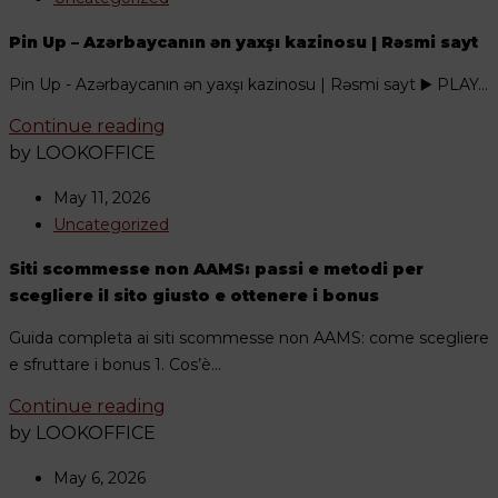
Pin Up – Azərbaycanın ən yaxşı kazinosu | Rəsmi sayt
Pin Up - Azərbaycanın ən yaxşı kazinosu | Rəsmi sayt ▶️ PLAY...
Continue reading
by LOOKOFFICE
May 11, 2026
Uncategorized
Siti scommesse non AAMS: passi e metodi per
scegliere il sito giusto e ottenere i bonus
Guida completa ai siti scommesse non AAMS: come scegliere
e sfruttare i bonus 1. Cos’è...
Continue reading
by LOOKOFFICE
May 6, 2026