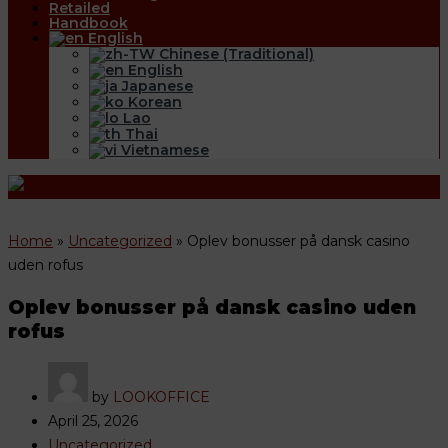
Retailed
Handbook
English
Chinese (Traditional)
English
Japanese
Korean
Lao
Thai
Vietnamese
Home
»
Uncategorized
»
Oplev bonusser på dansk casino
uden rofus
Oplev bonusser på dansk casino uden
rofus
by
LOOKOFFICE
April 25, 2026
Uncategorized