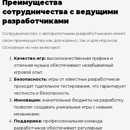
Преимущества
сотрудничества с ведущими
разработчиками
Сотрудничество с авторитетными разработчиками имеет
свои преимущества как для казино, так и для игроков.
Основные из них включают:
Качество игр:
высококачественная графика и
отличная музыка обеспечивают незабываемый
игровой опыт.
Безопасность:
игры от известных разработчиков
проходят тщательное тестирование, что гарантирует
честность и безопасность.
Инновации:
значительные бюджеты на разработку
позволят создавать уникальные игры с новыми
механиками.
Поддержка:
профессиональная команда
разработчиков обеспечивает регулярные