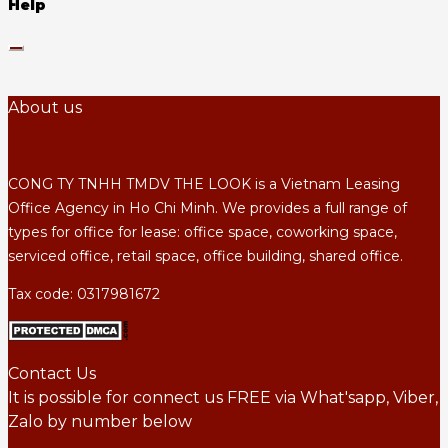
Help
About us
CONG TY TNHH TMDV THE LOOK is a Vietnam Leasing
Office Agency in Ho Chi Minh. We provides a full range of
types for office for lease: office space, coworking space,
serviced office, retail space, office building, shared office.
Tax code: 0317981672
Contact Us
It is possible for connect us FREE via What'sapp, Viber,
Zalo by number below