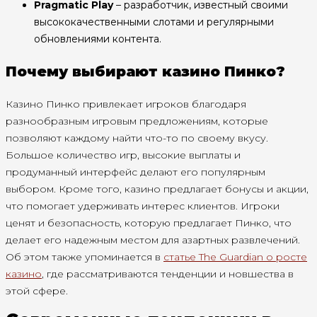
Pragmatic Play
– разработчик, известный своими
высококачественными слотами и регулярными
обновлениями контента.
Почему выбирают казино Пинко?
Казино Пинко привлекает игроков благодаря
разнообразным игровым предложениям, которые
позволяют каждому найти что-то по своему вкусу.
Большое количество игр, высокие выплаты и
продуманный интерфейс делают его популярным
выбором. Кроме того, казино предлагает бонусы и акции,
что помогает удерживать интерес клиентов. Игроки
ценят и безопасность, которую предлагает Пинко, что
делает его надежным местом для азартных развлечений.
Об этом также упоминается в
статье The Guardian о росте
казино
, где рассматриваются тенденции и новшества в
этой сфере.