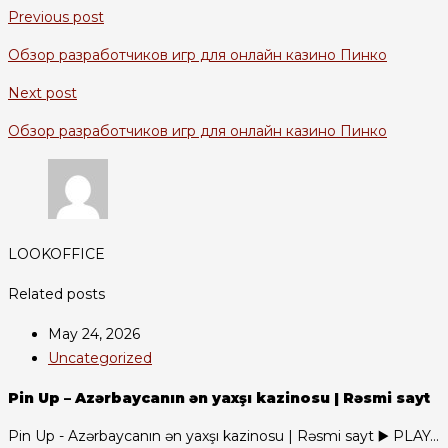
Previous post
Обзор разработчиков игр для онлайн казино Пинко
Next post
Обзор разработчиков игр для онлайн казино Пинко
LOOKOFFICE
Related posts
May 24, 2026
Uncategorized
Pin Up – Azərbaycanın ən yaxşı kazinosu | Rəsmi sayt
Pin Up - Azərbaycanın ən yaxşı kazinosu | Rəsmi sayt ▶️ PLAY...