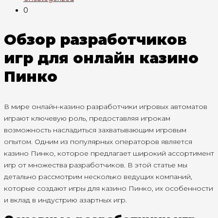
0
Обзор разработчиков
игр для онлайн казино
Пинко
В мире онлайн-казино разработчики игровых автоматов
играют ключевую роль, предоставляя игрокам
возможность насладиться захватывающим игровым
опытом. Одним из популярных операторов является
казино Пинко, которое предлагает широкий ассортимент
игр от множества разработчиков. В этой статье мы
детально рассмотрим несколько ведущих компаний,
которые создают игры для казино Пинко, их особенности
и вклад в индустрию азартных игр.