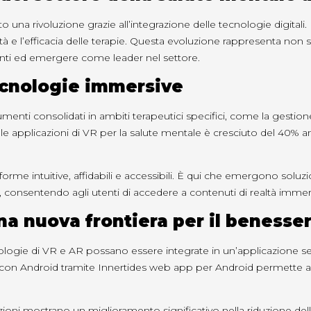
uto una rivoluzione grazie all’integrazione delle tecnologie digita
lità e l’efficacia delle terapie. Questa evoluzione rappresenta non
amenti ed emergere come leader nel settore.
tecnologie immersive
umenti consolidati in ambiti terapeutici specifici, come la gestio
lle applicazioni di VR per la salute mentale è cresciuto del 40% a
forme intuitive, affidabili e accessibili. È qui che emergono solu
i, consentendo agli utenti di accedere a contenuti di realtà immers
una nuova frontiera per il benesse
ogie di VR e AR possano essere integrate in un’applicazione sem
à con Android tramite Innertides web app per Android permette a
plicazioni mostrano un miglioramento significativo nella riduzione 