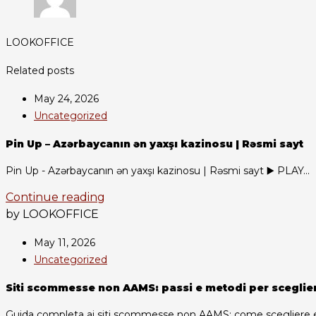
LOOKOFFICE
Related posts
May 24, 2026
Uncategorized
Pin Up – Azərbaycanın ən yaxşı kazinosu | Rəsmi sayt
Pin Up - Azərbaycanın ən yaxşı kazinosu | Rəsmi sayt ▶️ PLAY...
Continue reading
by LOOKOFFICE
May 11, 2026
Uncategorized
Siti scommesse non AAMS: passi e metodi per scegliere
Guida completa ai siti scommesse non AAMS: come scegliere e sf