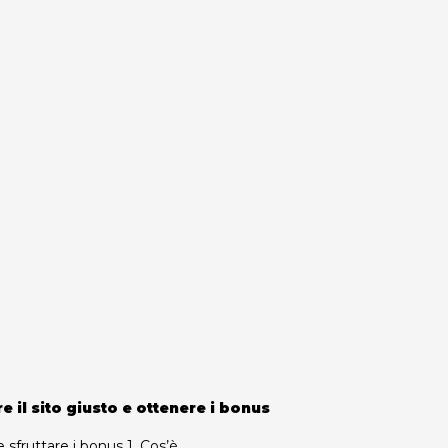
 il sito giusto e ottenere i bonus
ruttare i bonus 1. Cos’è...