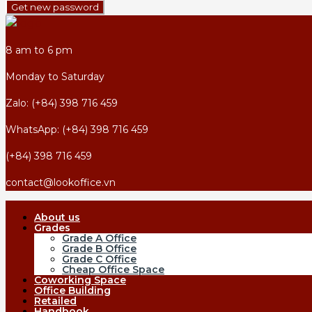
Get new password
8 am to 6 pm
Monday to Saturday
Zalo: (+84) 398 716 459
WhatsApp: (+84) 398 716 459
(+84) 398 716 459
contact@lookoffice.vn
About us
Grades
Grade A Office
Grade B Office
Grade C Office
Cheap Office Space
Coworking Space
Office Building
Retailed
Handbook