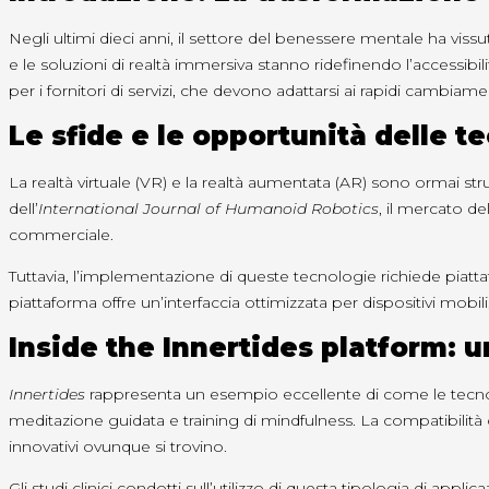
Negli ultimi dieci anni, il settore del benessere mentale ha viss
e le soluzioni di realtà immersiva stanno ridefinendo l’accessibi
per i fornitori di servizi, che devono adattarsi ai rapidi cambi
Le sfide e le opportunità delle 
La realtà virtuale (VR) e la realtà aumentata (AR) sono ormai str
dell’
International Journal of Humanoid Robotics
, il mercato de
commerciale.
Tuttavia, l’implementazione di queste tecnologie richiede piatta
piattaforma offre un’interfaccia ottimizzata per dispositivi mobil
Inside the Innertides platform: 
Innertides
rappresenta un esempio eccellente di come le tecnol
meditazione guidata e training di mindfulness. La compatibilit
innovativi ovunque si trovino.
Gli studi clinici condotti sull’utilizzo di questa tipologia di ap