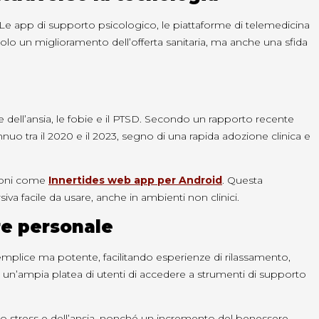
li. Le app di supporto psicologico, le piattaforme di telemedicina
 solo un miglioramento dell’offerta sanitaria, ma anche una sfida
ne dell’ansia, le fobie e il PTSD. Secondo un rapporto recente
nnuo tra il 2020 e il 2023, segno di una rapida adozione clinica e
zioni come
Innertides web app per Android
. Questa
iva facile da usare, anche in ambienti non clinici.
re personale
plice ma potente, facilitando esperienze di rilassamento,
 un’ampia platea di utenti di accedere a strumenti di supporto
dello stress e dell’ansia, nonché un incremento del benessere