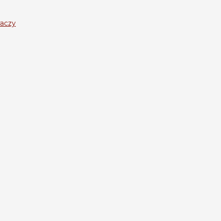
raczy