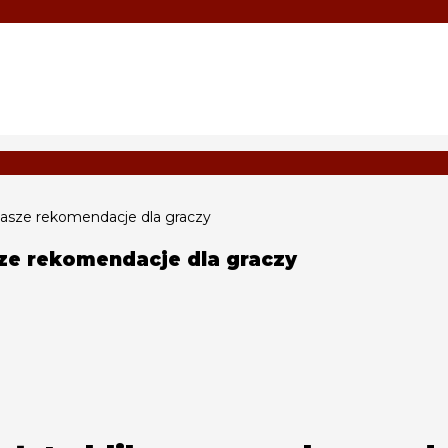
 nasze rekomendacje dla graczy
sze rekomendacje dla graczy