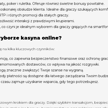
ty, poker i ruletka. Oferuje również świetne bonusy powitalne.
oskonałej obsłudze klienta. Idealne dla graczy szukających komf
P i różnych promocji dla stałych graczy.
żliwość interakcji z prawdziwymi krupierami.
 co czyni je idealnym wyborem dla graczy grających na smartfo
wyborze kasyna online?
ę na kilka kluczowych czynników:
cencję, co zapewnia bezpieczeństwo finansowe oraz ochronę grac
renomowanych dostawców, co wpływa na jakość rozgrywki.
ogą znacznie zwiększyć Twoje szanse na wygraną.
tody płatności są dostępne dla łatwego zarządzania Twoim budż
le czasu zajmuje uzyskanie wsparcia, gdy tego potrzebujesz.
owym krokiem dla graczy. Dzięki szybkim transakcjom, bezpiecze