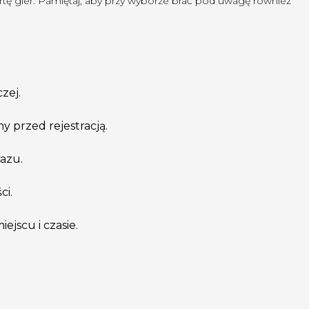
tę gier. Pamiętaj, aby przy wyborze brać pod uwagę również
zej.
y przed rejestracją.
razu.
ci.
jscu i czasie.