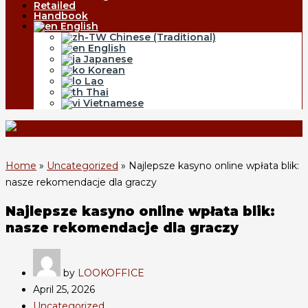
Retailed
Handbook
English
Chinese (Traditional)
English
Japanese
Korean
Lao
Thai
Vietnamese
Home
»
Uncategorized
»
Najlepsze kasyno online wpłata blik:
nasze rekomendacje dla graczy
Najlepsze kasyno online wpłata blik:
nasze rekomendacje dla graczy
by
LOOKOFFICE
April 25, 2026
Uncategorized