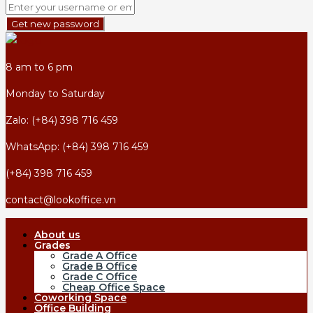
Get new password
8 am to 6 pm
Monday to Saturday
Zalo: (+84) 398 716 459
WhatsApp: (+84) 398 716 459
(+84) 398 716 459
contact@lookoffice.vn
About us
Grades
Grade A Office
Grade B Office
Grade C Office
Cheap Office Space
Coworking Space
Office Building