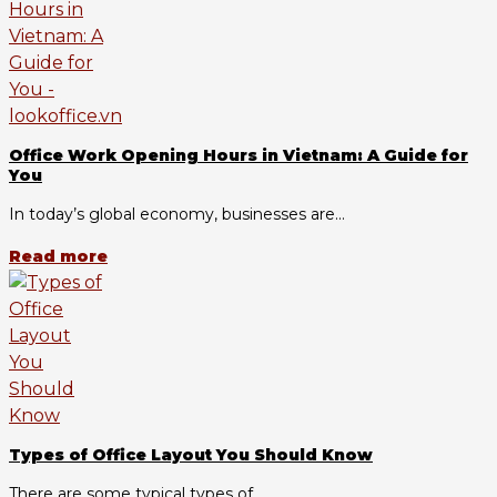
Office Work Opening Hours in Vietnam: A Guide for
You
In today’s global economy, businesses are...
Read more
Types of Office Layout You Should Know
There are some typical types of...