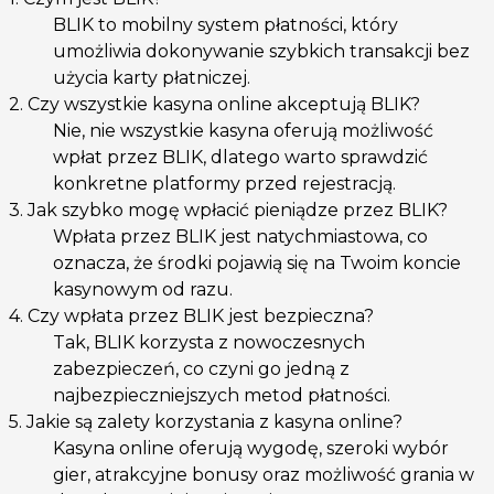
BLIK to mobilny system płatności, który
umożliwia dokonywanie szybkich transakcji bez
użycia karty płatniczej.
2. Czy wszystkie kasyna online akceptują BLIK?
Nie, nie wszystkie kasyna oferują możliwość
wpłat przez BLIK, dlatego warto sprawdzić
konkretne platformy przed rejestracją.
3. Jak szybko mogę wpłacić pieniądze przez BLIK?
Wpłata przez BLIK jest natychmiastowa, co
oznacza, że środki pojawią się na Twoim koncie
kasynowym od razu.
4. Czy wpłata przez BLIK jest bezpieczna?
Tak, BLIK korzysta z nowoczesnych
zabezpieczeń, co czyni go jedną z
najbezpieczniejszych metod płatności.
5. Jakie są zalety korzystania z kasyna online?
Kasyna online oferują wygodę, szeroki wybór
gier, atrakcyjne bonusy oraz możliwość grania w