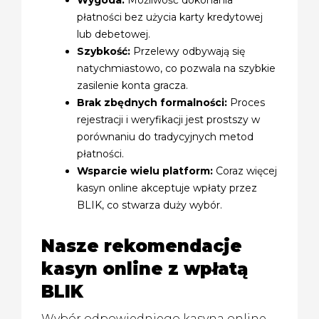
Wygoda:
Możliwość dokonania
płatności bez użycia karty kredytowej
lub debetowej.
Szybkość:
Przelewy odbywają się
natychmiastowo, co pozwala na szybkie
zasilenie konta gracza.
Brak zbędnych formalności:
Proces
rejestracji i weryfikacji jest prostszy w
porównaniu do tradycyjnych metod
płatności.
Wsparcie wielu platform:
Coraz więcej
kasyn online akceptuje wpłaty przez
BLIK, co stwarza duży wybór.
Nasze rekomendacje
kasyn online z wpłatą
BLIK
Wybór odpowiedniego kasyna online