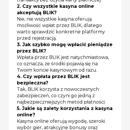
2. Czy wszystkie kasyna online
akceptują BLIK?
Nie, nie wszystkie kasyna oferują
możliwość wpłat przez BLIK, dlatego
warto sprawdzić konkretne platformy
przed rejestracją.
3. Jak szybko mogę wpłacić pieniądze
przez BLIK?
Wpłata przez BLIK jest natychmiastowa,
co oznacza, że środki pojawią się na
Twoim koncie kasynowym od razu.
4. Czy wpłata przez BLIK jest
bezpieczna?
Tak, BLIK korzysta z nowoczesnych
zabezpieczeń, co czyni go jedną z
najbezpieczniejszych metod płatności.
5. Jakie są zalety korzystania z kasyna
online?
Kasyna online oferują wygodę, szeroki
wybór gier, atrakcyjne bonusy oraz