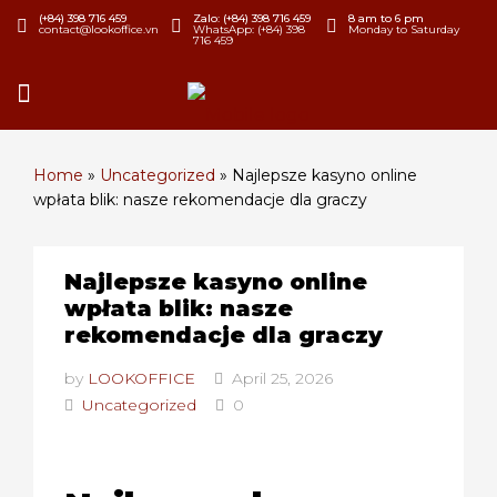
(+84) 398 716 459
Zalo: (+84) 398 716 459
8 am to 6 pm
contact@lookoffice.vn
WhatsApp: (+84) 398
Monday to Saturday
716 459
Home
»
Uncategorized
»
Najlepsze kasyno online
wpłata blik: nasze rekomendacje dla graczy
Najlepsze kasyno online
wpłata blik: nasze
rekomendacje dla graczy
by
LOOKOFFICE
April 25, 2026
Uncategorized
0