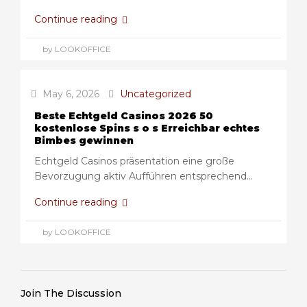
Continue reading
by LOOKOFFICE
May 6, 2026
Uncategorized
Beste Echtgeld Casinos 2026 50
kostenlose Spins s o s Erreichbar echtes
Bimbes gewinnen
Echtgeld Casinos präsentation eine große
Bevorzugung aktiv Aufführen entsprechend...
Continue reading
by LOOKOFFICE
Join The Discussion