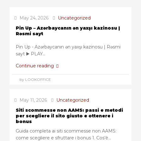
May 24, 2026
Uncategorized
Pin Up – Azərbaycanın ən yaxşı kazinosu |
Rəsmi sayt
Pin Up - Azərbaycanın ən yaxşı kazinosu | Rəsmi
sayt ▶️ PLAY...
Continue reading
by LOOKOFFICE
May 11, 2026
Uncategorized
Siti scommesse non AAMS: passi e metodi
per scegliere il sito giusto e ottenere i
bonus
Guida completa ai siti scommesse non AAMS:
come scegliere e sfruttare i bonus 1. Cos’è...