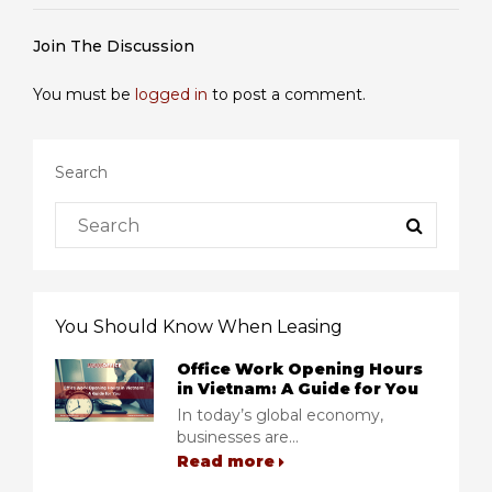
Join The Discussion
You must be
logged in
to post a comment.
Search
You Should Know When Leasing
Office Work Opening Hours
in Vietnam: A Guide for You
In today’s global economy,
businesses are...
Read more