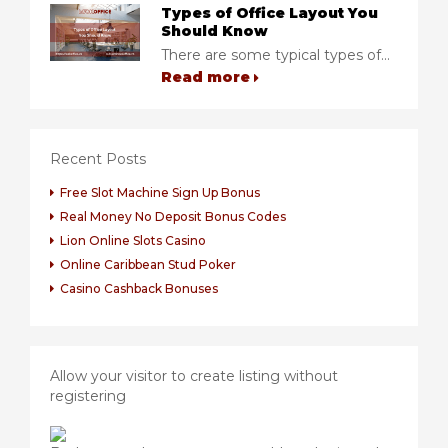
Types of Office Layout You
Should Know
There are some typical types of...
Read more
Recent Posts
Free Slot Machine Sign Up Bonus
Real Money No Deposit Bonus Codes
Lion Online Slots Casino
Online Caribbean Stud Poker
Casino Cashback Bonuses
Allow your visitor to create listing without
registering