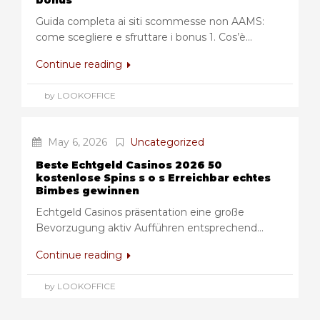
bonus
Guida completa ai siti scommesse non AAMS:
come scegliere e sfruttare i bonus 1. Cos’è...
Continue reading
by LOOKOFFICE
May 6, 2026
Uncategorized
Beste Echtgeld Casinos 2026 50
kostenlose Spins s o s Erreichbar echtes
Bimbes gewinnen
Echtgeld Casinos präsentation eine große
Bevorzugung aktiv Aufführen entsprechend...
Continue reading
by LOOKOFFICE