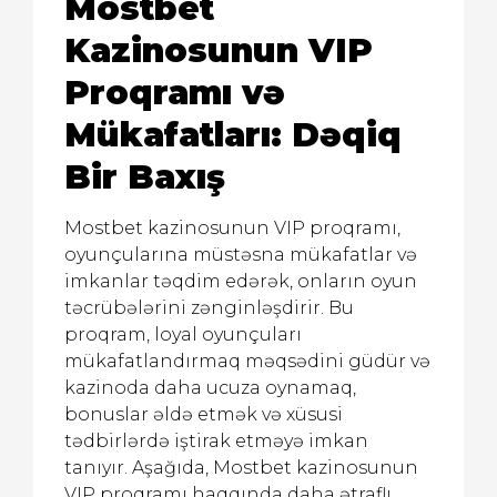
Mostbet
Kazinosunun VIP
Proqramı və
Mükafatları: Dəqiq
Bir Baxış
Mostbet kazinosunun VIP proqramı,
oyunçularına müstəsna mükafatlar və
imkanlar təqdim edərək, onların oyun
təcrübələrini zənginləşdirir. Bu
proqram, loyal oyunçuları
mükafatlandırmaq məqsədini güdür və
kazinoda daha ucuza oynamaq,
bonuslar əldə etmək və xüsusi
tədbirlərdə iştirak etməyə imkan
tanıyır. Aşağıda, Mostbet kazinosunun
VIP proqramı haqqında daha ətraflı