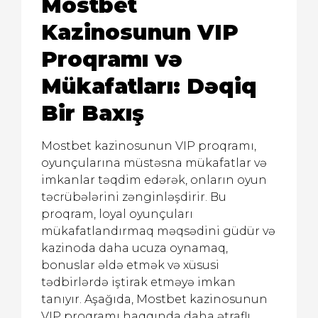
Mostbet
Kazinosunun VIP
Proqramı və
Mükafatları: Dəqiq
Bir Baxış
Mostbet kazinosunun VIP proqramı,
oyunçularına müstəsna mükafatlar və
imkanlar təqdim edərək, onların oyun
təcrübələrini zənginləşdirir. Bu
proqram, loyal oyunçuları
mükafatlandırmaq məqsədini güdür və
kazinoda daha ucuza oynamaq,
bonuslar əldə etmək və xüsusi
tədbirlərdə iştirak etməyə imkan
tanıyır. Aşağıda, Mostbet kazinosunun
VIP proqramı haqqında daha ətraflı