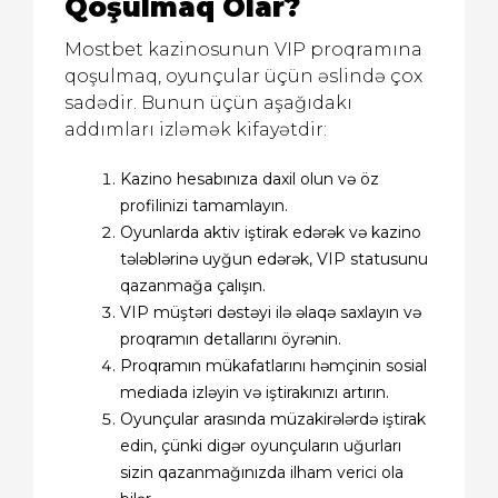
Qoşulmaq Olar?
Mostbet kazinosunun VIP proqramına
qoşulmaq, oyunçular üçün əslində çox
sadədir. Bunun üçün aşağıdakı
addımları izləmək kifayətdir:
Kazino hesabınıza daxil olun və öz
profilinizi tamamlayın.
Oyunlarda aktiv iştirak edərək və kazino
tələblərinə uyğun edərək, VIP statusunu
qazanmağa çalışın.
VIP müştəri dəstəyi ilə əlaqə saxlayın və
proqramın detallarını öyrənin.
Proqramın mükafatlarını həmçinin sosial
mediada izləyin və iştirakınızı artırın.
Oyunçular arasında müzakirələrdə iştirak
edin, çünki digər oyunçuların uğurları
sizin qazanmağınızda ilham verici ola