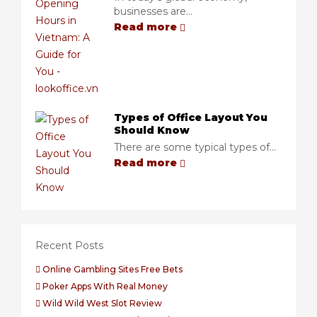
businesses are...
Read more
Types of Office Layout You
Should Know
There are some typical types of...
Read more
Recent Posts
Online Gambling Sites Free Bets
Poker Apps With Real Money
Wild Wild West Slot Review