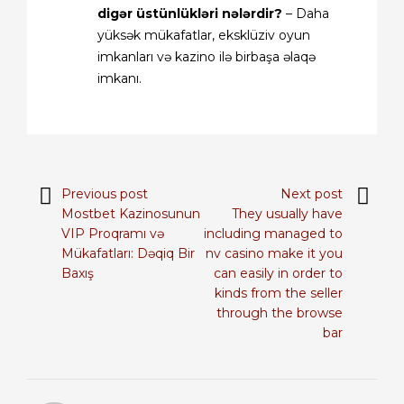
digər üstünlükləri nələrdir?
– Daha
yüksək mükafatlar, eksklüziv oyun
imkanları və kazino ilə birbaşa əlaqə
imkanı.
Previous post
Next post
Mostbet Kazinosunun
They usually have
VIP Proqramı və
including managed to
Mükafatları: Dəqiq Bir
nv casino make it you
Baxış
can easily in order to
kinds from the seller
through the browse
bar