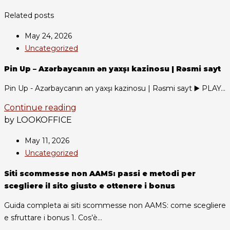
Related posts
May 24, 2026
Uncategorized
Pin Up – Azərbaycanın ən yaxşı kazinosu | Rəsmi sayt
Pin Up - Azərbaycanın ən yaxşı kazinosu | Rəsmi sayt ▶️ PLAY...
Continue reading
by LOOKOFFICE
May 11, 2026
Uncategorized
Siti scommesse non AAMS: passi e metodi per
scegliere il sito giusto e ottenere i bonus
Guida completa ai siti scommesse non AAMS: come scegliere
e sfruttare i bonus 1. Cos’è...