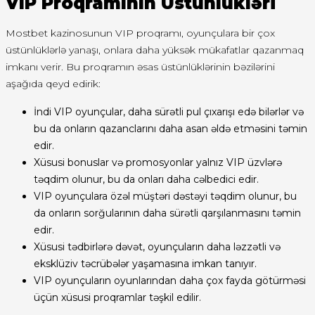
VIP Proqramının Üstünlükləri
Mostbet kazinosunun VIP proqramı, oyunçulara bir çox
üstünlüklərlə yanaşı, onlara daha yüksək mükafatlar qazanmaq
imkanı verir. Bu proqramın əsas üstünlüklərinin bəzilərini
aşağıda qeyd edirik:
İndi VIP oyunçular, daha sürətli pul çıxarışı edə bilərlər və
bu da onların qazanclarını daha asan əldə etməsini təmin
edir.
Xüsusi bonuslar və promosyonlar yalnız VIP üzvlərə
təqdim olunur, bu da onları daha cəlbedici edir.
VIP oyunçulara özəl müştəri dəstəyi təqdim olunur, bu
da onların sorğularının daha sürətli qarşılanmasını təmin
edir.
Xüsusi tədbirlərə dəvət, oyunçuların daha ləzzətli və
eksklüziv təcrübələr yaşamasına imkan tanıyır.
VIP oyunçuların oyunlarından daha çox fayda götürməsi
üçün xüsusi proqramlar təşkil edilir.