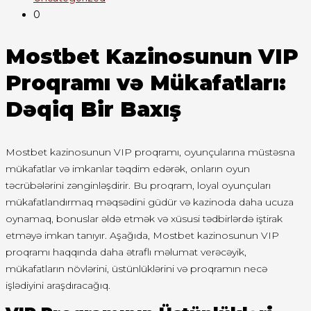
0
Mostbet Kazinosunun VIP
Proqramı və Mükafatları:
Dəqiq Bir Baxış
Mostbet kazinosunun VIP proqramı, oyunçularına müstəsna
mükafatlar və imkanlar təqdim edərək, onların oyun
təcrübələrini zənginləşdirir. Bu proqram, loyal oyunçuları
mükafatlandırmaq məqsədini güdür və kazinoda daha ucuza
oynamaq, bonuslar əldə etmək və xüsusi tədbirlərdə iştirak
etməyə imkan tanıyır. Aşağıda, Mostbet kazinosunun VIP
proqramı haqqında daha ətraflı məlumat verəcəyik,
mükafatların növlərini, üstünlüklərini və proqramın necə
işlədiyini araşdıracağıq.