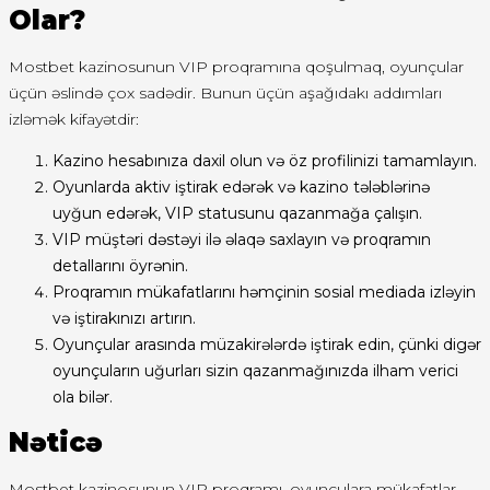
Olar?
Mostbet kazinosunun VIP proqramına qoşulmaq, oyunçular
üçün əslində çox sadədir. Bunun üçün aşağıdakı addımları
izləmək kifayətdir:
Kazino hesabınıza daxil olun və öz profilinizi tamamlayın.
Oyunlarda aktiv iştirak edərək və kazino tələblərinə
uyğun edərək, VIP statusunu qazanmağa çalışın.
VIP müştəri dəstəyi ilə əlaqə saxlayın və proqramın
detallarını öyrənin.
Proqramın mükafatlarını həmçinin sosial mediada izləyin
və iştirakınızı artırın.
Oyunçular arasında müzakirələrdə iştirak edin, çünki digər
oyunçuların uğurları sizin qazanmağınızda ilham verici
ola bilər.
Nəticə
Mostbet kazinosunun VIP proqramı, oyunçulara mükafatlar,