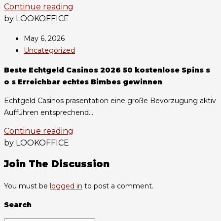
Continue reading
by LOOKOFFICE
May 6, 2026
Uncategorized
Beste Echtgeld Casinos 2026 50 kostenlose Spins s
o s Erreichbar echtes Bimbes gewinnen
Echtgeld Casinos präsentation eine große Bevorzugung aktiv
Aufführen entsprechend...
Continue reading
by LOOKOFFICE
Join The Discussion
You must be
logged in
to post a comment.
Search