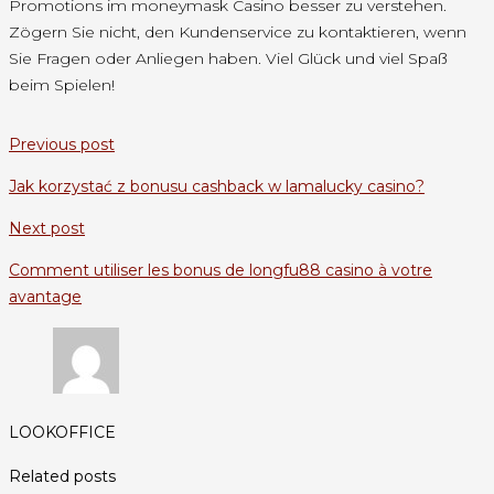
Promotions im moneymask Casino besser zu verstehen.
Zögern Sie nicht, den Kundenservice zu kontaktieren, wenn
Sie Fragen oder Anliegen haben. Viel Glück und viel Spaß
beim Spielen!
Previous post
Jak korzystać z bonusu cashback w lamalucky casino?
Next post
Comment utiliser les bonus de longfu88 casino à votre
avantage
LOOKOFFICE
Related posts