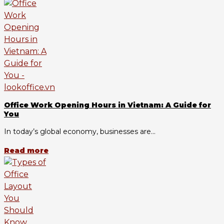
Office Work Opening Hours in Vietnam: A Guide for
You
In today’s global economy, businesses are...
Read more