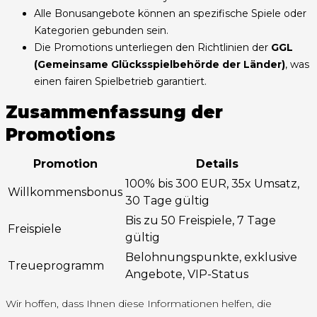
Alle Bonusangebote können an spezifische Spiele oder
Kategorien gebunden sein.
Die Promotions unterliegen den Richtlinien der
GGL
(Gemeinsame Glücksspielbehörde der Länder)
, was
einen fairen Spielbetrieb garantiert.
Zusammenfassung der
Promotions
Promotion
Details
100% bis 300 EUR, 35x Umsatz,
Willkommensbonus
30 Tage gültig
Bis zu 50 Freispiele, 7 Tage
Freispiele
gültig
Belohnungspunkte, exklusive
Treueprogramm
Angebote, VIP-Status
Wir hoffen, dass Ihnen diese Informationen helfen, die