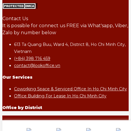
Contact Us
It is possible for connect us FREE via What'sapp, Viber,
Zalo by number below
613 Ta Quang Buu, Ward 4, District 8, Ho Chi Minh City,
Vietnam
(+84) 398 716 459
contact@lookoffice.vn
Our Services
Coworking Space & Serviced Office In Ho Chi Minh City
Office Building For Lease In Ho Chi Minh City
Office by District
LOOKOFFICE.VN - All rights reserved