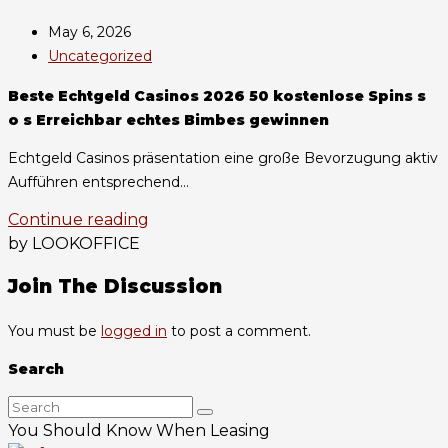
May 6, 2026
Uncategorized
Beste Echtgeld Casinos 2026 50 kostenlose Spins s
o s Erreichbar echtes Bimbes gewinnen
Echtgeld Casinos präsentation eine große Bevorzugung aktiv
Aufführen entsprechend...
Continue reading
by LOOKOFFICE
Join The Discussion
You must be
logged in
to post a comment.
Search
You Should Know When Leasing