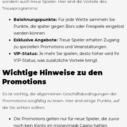
sondern auch treue Spieler. Hier sind die Vorteile des
Treueprogramms:
Belohnungspunkte:
Für jede Wette sammeln Sie
Punkte, die später gegen Boni oder Freispiele eingelöst
werden können.
Exklusive Angebote:
Treue Spieler erhalten Zugang
zu speziellen Promotions und Veranstaltungen.
VIP-Status:
Je mehr Sie spielen, desto höher wird Ihr
VIP-Status, was zusätzliche Vorteile bringt.
Wichtige Hinweise zu den
Promotions
Es ist wichtig, die allgemeinen Geschäftsbedingungen der
Promotions sorgfältig zu lesen. Hier sind einige Punkte, auf
die Sie achten sollten:
Die Promotions gelten nur für neue Spieler, die zuvor
noch kein Konto im moneymask Casino hatten.