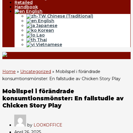
Retailed
Handbook
English
Chinese (Traditional)
English
Japanese
Korean
Lao
Thai
Vietnamese
Home
»
Uncategorized
»
Mobilspel i förändrade
konsumtionsmönster: En fallstudie av Chicken Story Play
Mobilspel i förändrade
konsumtionsmönster: En fallstudie av
Chicken Story Play
by
LOOKOFFICE
April 26, 2025