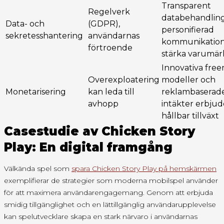
Transparent
Regelverk
databehandlin
Data- och
(GDPR),
personifierad
sekretesshantering
användarnas
kommunikation
förtroende
stärka varumär
Innovativa fre
Overexploatering
modeller och
Monetarisering
kan leda till
reklambaserad
avhopp
intäkter erbju
hållbar tillväxt
Casestudie av Chicken Story
Play: En digital framgång
Välkända spel som
spara Chicken Story Play på hemskärmen
exemplifierar de strategier som moderna mobilspel använder
för att maximera användarengagemang. Genom att erbjuda
smidig tillgänglighet och en lättillgänglig användarupplevelse
kan spelutvecklare skapa en stark närvaro i användarnas