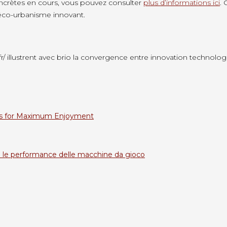
 concrètes en cours, vous pouvez consulter
plus d’informations ici
.
’éco-urbanisme innovant.
.fr/ illustrent avec brio la convergence entre innovation technolo
ties for Maximum Enjoyment
 le performance delle macchine da gioco