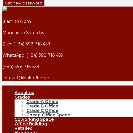
Get new password
8 am to 6 pm
Monday to Saturday
Zalo: (+84) 398 716 459
WhatsApp: (+84) 398 716 459
(+84) 398 716 459
contact@lookoffice.vn
About us
Grades
Grade A Office
Grade B Office
Grade C Office
Cheap Office Space
Coworking Space
Office Building
Retailed
Handbook