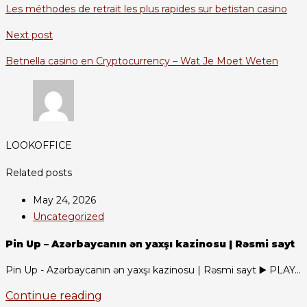
Les méthodes de retrait les plus rapides sur betistan casino
Next post
Betnella casino en Cryptocurrency – Wat Je Moet Weten
LOOKOFFICE
Related posts
May 24, 2026
Uncategorized
Pin Up – Azərbaycanın ən yaxşı kazinosu | Rəsmi sayt
Pin Up - Azərbaycanın ən yaxşı kazinosu | Rəsmi sayt ▶️ PLAY...
Continue reading