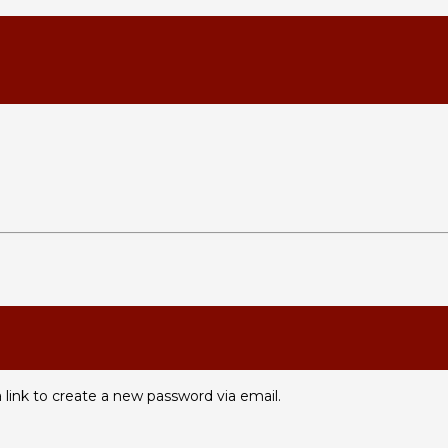
 link to create a new password via email.