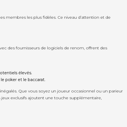
es membres les plus fidèles. Ce niveau d’attention et de
ec des fournisseurs de logiciels de renom, offrent des
tentiels élevés.
le poker et le baccarat.
inégalés. Que vous soyez un joueur occasionnel ou un parieur
 jeux exclusifs ajoutent une touche supplémentaire,