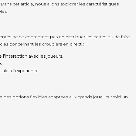
ans cet article, nous allons explorer les caractéristiques
les.
tés ne se contentent pas de distribuer les cartes ou de faire
clés concernant les croupiers en direct :
l’interaction avec les joueurs.
.
ale à l’expérience.
e des options flexibles adaptées aux grands joueurs. Voici un