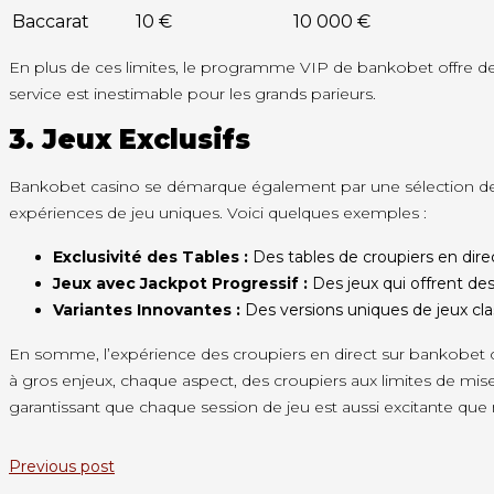
Baccarat
10 €
10 000 €
En plus de ces limites, le programme VIP de bankobet offre des 
service est inestimable pour les grands parieurs.
3. Jeux Exclusifs
Bankobet casino se démarque également par une sélection de jeu
expériences de jeu uniques. Voici quelques exemples :
Exclusivité des Tables :
Des tables de croupiers en dir
Jeux avec Jackpot Progressif :
Des jeux qui offrent de
Variantes Innovantes :
Des versions uniques de jeux clas
En somme, l’expérience des croupiers en direct sur bankobet 
à gros enjeux, chaque aspect, des croupiers aux limites de mi
garantissant que chaque session de jeu est aussi excitante qu
Previous post