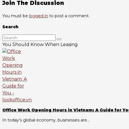
Join The Discussion
You must be
logged in
to post a comment.
Search
You Should Know When Leasing
Office Work Opening Hours in Vietnam: A Guide for Yo
In today’s global economy, businesses are...