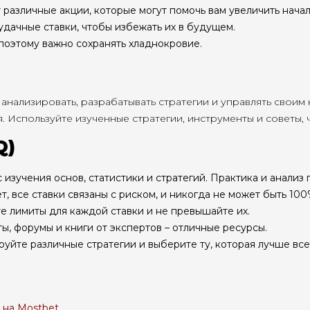
различные акции, которые могут помочь вам увеличить начал
дачные ставки, чтобы избежать их в будущем.
 поэтому важно сохранять хладнокровие.
ие анализировать, разрабатывать стратегии и управлять свои
я. Используйте изученные стратегии, инструменты и советы, 
Q)
 изучения основ, статистики и стратегий. Практика и анализ
т, все ставки связаны с риском, и никогда не может быть 100
е лимиты для каждой ставки и не превышайте их.
ы, форумы и книги от экспертов – отличные ресурсы.
руйте различные стратегии и выберите ту, которая лучше все
 на Mostbet