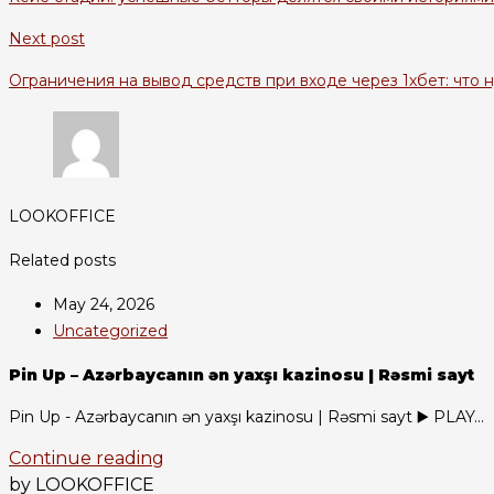
Next post
Ограничения на вывод средств при входе через 1хбет: что 
LOOKOFFICE
Related posts
May 24, 2026
Uncategorized
Pin Up – Azərbaycanın ən yaxşı kazinosu | Rəsmi sayt
Pin Up - Azərbaycanın ən yaxşı kazinosu | Rəsmi sayt ▶️ PLAY...
Continue reading
by LOOKOFFICE