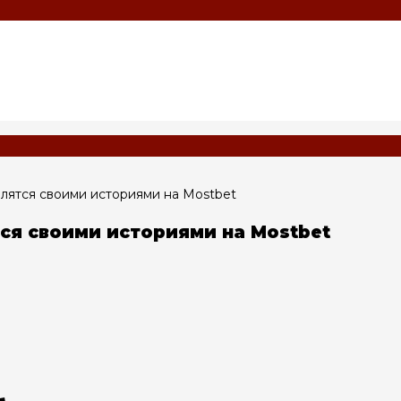
лятся своими историями на Mostbet
ся своими историями на Mostbet