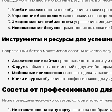
подходе могут привести к огромным результатам. Вот неск
Учеба и анализ:
постоянное обучение и анализ прош
Управление банкроллом:
важно правильно распредел
Эмоциональная стабильность:
управление эмоциями
Использование бонусов:
грамотное использование 
Инструменты и ресурсы для успешн
Современный беттор может использовать множество ресур
Аналитические сайты:
предоставляют статистику и 
Форумы:
обмен опытов и мнений с другими бетторам
Мобильные приложения:
позволяют делать ставки в
Книги и курсы:
обучение от профессионалов для угл
Советы от профессионалов дл
Ниже приведены несколько советов, которые помогут на
Не ставьте все на одну карту:
важно разнообразить 