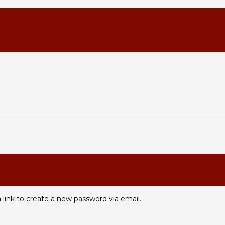
 link to create a new password via email.