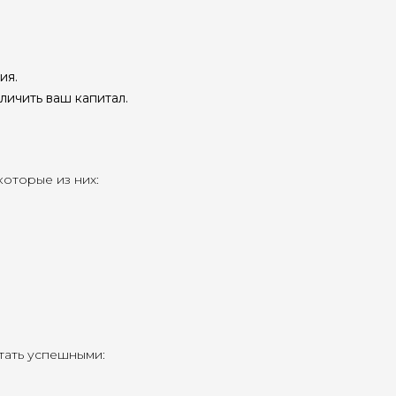
ия.
ичить ваш капитал.
оторые из них:
тать успешными: