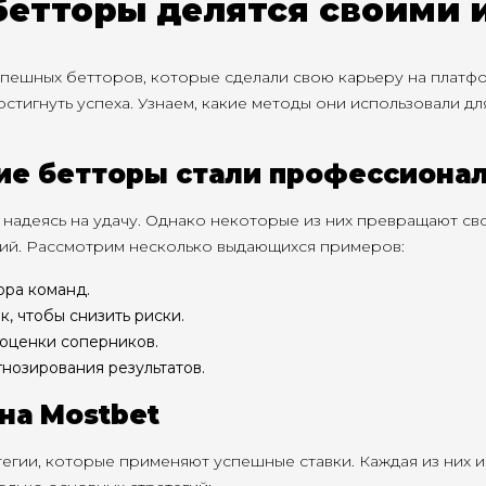
бетторы делятся своими 
пешных бетторов, которые сделали свою карьеру на платфо
остигнуть успеха. Узнаем, какие методы они использовали дл
щие бетторы стали профессиона
надеясь на удачу. Однако некоторые из них превращают сво
ений. Рассмотрим несколько выдающихся примеров:
ора команд.
, чтобы снизить риски.
оценки соперников.
нозирования результатов.
на Mostbet
атегии, которые применяют успешные ставки. Каждая из них 