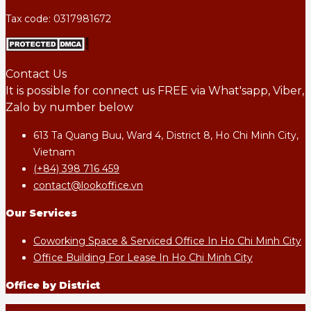
Tax code: 0317981672
Contact Us
It is possible for connect us FREE via What'sapp, Viber,
Zalo by number below
613 Ta Quang Buu, Ward 4, District 8, Ho Chi Minh City,
Vietnam
(+84) 398 716 459
contact@lookoffice.vn
Our Services
Coworking Space & Serviced Office In Ho Chi Minh City
Office Building For Lease In Ho Chi Minh City
Office by District