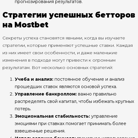
прогнозирования результатов.
Стратегии успешных бетторов
на Mostbet
Секреты успеха становятся явными, когда вы изучаете
стратегии, которые применяют успешные ставки. Каждая
из них имеет свои особенности, и даже маленькие
изменения в подходе могут привести к огромным
результатам. Вот несколько основных стратегий:
Учеба и анализ:
постоянное обучение и анализ
прошедших ставок являются основой успеха.
Управление банкроллом:
важно правильно
распределять свой капитал, чтобы избежать крупных
потерь.
Эмоциональная стабильность:
управление
эмоциями при ставках помогает принимать более
взвешенные решения.