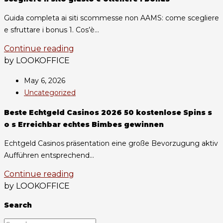
Guida completa ai siti scommesse non AAMS: come scegliere
e sfruttare i bonus 1. Cos’è...
Continue reading
by LOOKOFFICE
May 6, 2026
Uncategorized
Beste Echtgeld Casinos 2026 50 kostenlose Spins s
o s Erreichbar echtes Bimbes gewinnen
Echtgeld Casinos präsentation eine große Bevorzugung aktiv
Aufführen entsprechend...
Continue reading
by LOOKOFFICE
Search