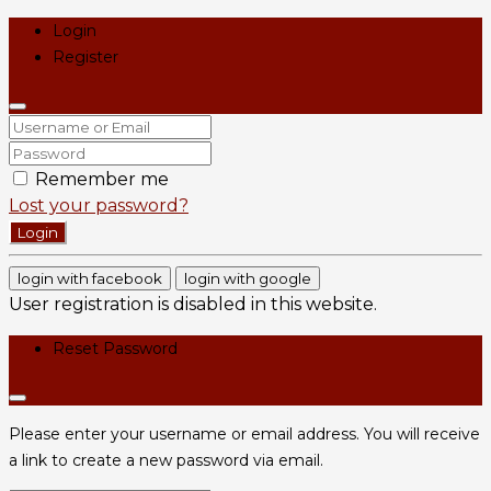
Login
Register
Remember me
Lost your password?
Login
login with facebook
login with google
User registration is disabled in this website.
Reset Password
Please enter your username or email address. You will receive
a link to create a new password via email.