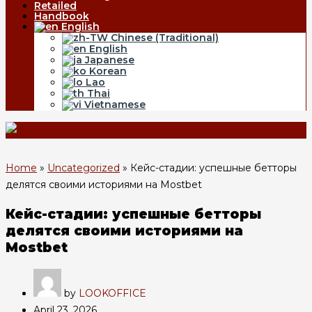
Retailed
Handbook
English
Chinese (Traditional)
English
Japanese
Korean
Lao
Thai
Vietnamese
Home
»
Uncategorized
»
Кейс-стадии: успешные бетторы
делятся своими историями на Mostbet
Кейс-стадии: успешные бетторы
делятся своими историями на
Mostbet
by
LOOKOFFICE
April 23, 2026