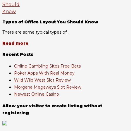
Types of Office Layout You Should Know
There are some typical types of...
Read more
Recent Posts
Online Gambling Sites Free Bets
Poker Apps With Real Money
Wild Wild West Slot Review
Morgana Megaways Slot Review
Newest Online Casino
Allow your visitor to create listing without
registering