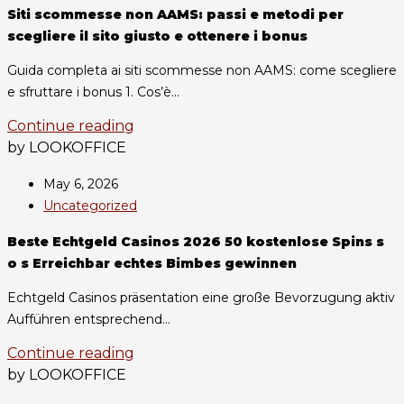
Siti scommesse non AAMS: passi e metodi per
scegliere il sito giusto e ottenere i bonus
Guida completa ai siti scommesse non AAMS: come scegliere
e sfruttare i bonus 1. Cos’è...
Continue reading
by LOOKOFFICE
May 6, 2026
Uncategorized
Beste Echtgeld Casinos 2026 50 kostenlose Spins s
o s Erreichbar echtes Bimbes gewinnen
Echtgeld Casinos präsentation eine große Bevorzugung aktiv
Aufführen entsprechend...
Continue reading
by LOOKOFFICE