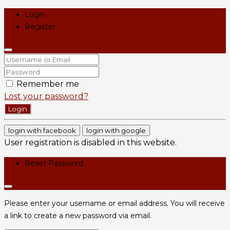
Login
Register
Remember me
Lost your password?
Login
login with facebook
login with google
User registration is disabled in this website.
Reset Password
Please enter your username or email address. You will receive
a link to create a new password via email.