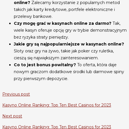
online?
Zalecamy korzystanie z popularnych metod
takich jak karty kredytowe, portfele elektroniczne i
przelewy bankowe.
Czy mogę grać w kasynach online za darmo?
Tak,
wiele kasyn oferuje opcję gry w trybie demonstracyjnym
bez ryzyka straty pieniędzy.
Jakie gry są najpopularniejsze w kasynach online?
Sloty oraz gry na żywo, takie jak poker czy ruletka,
cieszą się największym zainteresowaniem.
Co to jest bonus powitalny?
To oferta, która daje
nowym graczom dodatkowe środki lub darmowe spiny
przy pierwszym depozycie.
Previous post
Kasyno Online Ranking: Top Ten Best Casinos for 2023
Next post
Kasyno Online Ranking: Top Ten Best Casinos for 2023