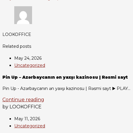
LOOKOFFICE
Related posts
May 24, 2026
Uncategorized
Pin Up – Azərbaycanın ən yaxşı kazinosu | Rəsmi sayt
Pin Up - Azərbaycanın ən yaxşı kazinosu | Rəsmi sayt ▶️ PLAY...
Continue reading
by LOOKOFFICE
May 11, 2026
Uncategorized