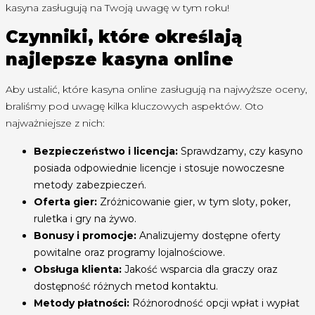
kasyna zasługują na Twoją uwagę w tym roku!
Czynniki, które określają
najlepsze kasyna online
Aby ustalić, które kasyna online zasługują na najwyższe oceny,
braliśmy pod uwagę kilka kluczowych aspektów. Oto
najważniejsze z nich:
Bezpieczeństwo i licencja:
Sprawdzamy, czy kasyno
posiada odpowiednie licencje i stosuje nowoczesne
metody zabezpieczeń.
Oferta gier:
Zróżnicowanie gier, w tym sloty, poker,
ruletka i gry na żywo.
Bonusy i promocje:
Analizujemy dostępne oferty
powitalne oraz programy lojalnościowe.
Obsługa klienta:
Jakość wsparcia dla graczy oraz
dostępność różnych metod kontaktu.
Metody płatności:
Różnorodność opcji wpłat i wypłat