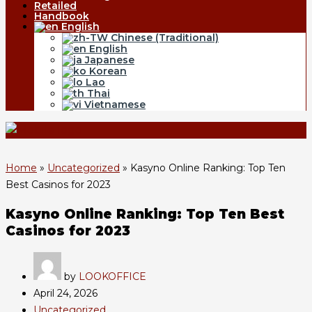
Retailed
Handbook
English
Chinese (Traditional)
English
Japanese
Korean
Lao
Thai
Vietnamese
Home
»
Uncategorized
»
Kasyno Online Ranking: Top Ten
Best Casinos for 2023
Kasyno Online Ranking: Top Ten Best
Casinos for 2023
by
LOOKOFFICE
April 24, 2026
Uncategorized