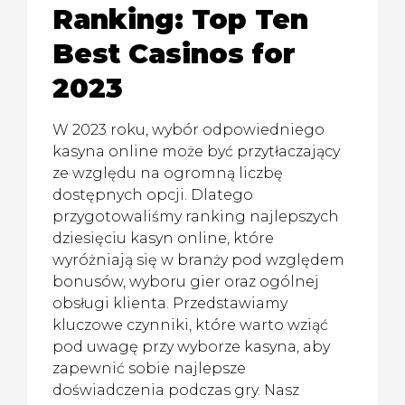
Ranking: Top Ten
Best Casinos for
2023
W 2023 roku, wybór odpowiedniego
kasyna online może być przytłaczający
ze względu na ogromną liczbę
dostępnych opcji. Dlatego
przygotowaliśmy ranking najlepszych
dziesięciu kasyn online, które
wyróżniają się w branży pod względem
bonusów, wyboru gier oraz ogólnej
obsługi klienta. Przedstawiamy
kluczowe czynniki, które warto wziąć
pod uwagę przy wyborze kasyna, aby
zapewnić sobie najlepsze
doświadczenia podczas gry. Nasz