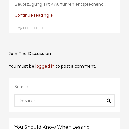
Bevorzugung aktiv Aufführen entsprechend...
Continue reading
by LOOKOFFICE
Join The Discussion
You must be
logged in
to post a comment.
Search
You Should Know When Leasing