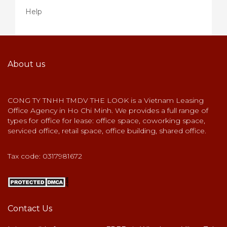
Help
About us
CONG TY TNHH TMDV THE LOOK is a Vietnam Leasing
Office Agency in Ho Chi Minh. We provides a full range of
types for office for lease: office space, coworking space,
serviced office, retail space, office building, shared office.
Tax code: 0317981672
Contact Us