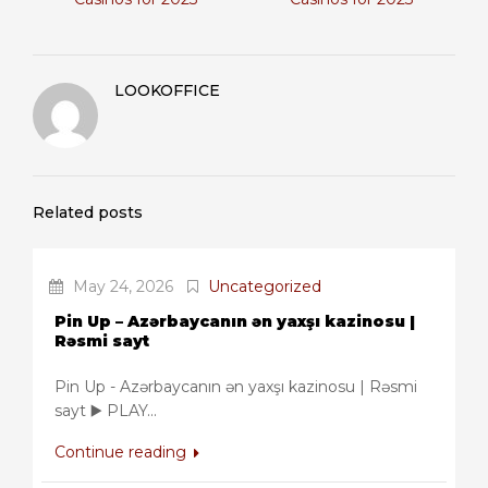
LOOKOFFICE
Related posts
May 24, 2026
Uncategorized
Pin Up – Azərbaycanın ən yaxşı kazinosu |
Rəsmi sayt
Pin Up - Azərbaycanın ən yaxşı kazinosu | Rəsmi
sayt ▶️ PLAY...
Continue reading