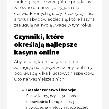
ranking będzie szczególnie przydatny
zarówno dla nowicjuszy, jak i dla
doświadczonych graczy. Przeczytaj nasz
artykuł, aby dowiedzieć się, które kasyna
zasługują na Twoją uwagę w tym roku!
Czynniki, które
określają najlepsze
kasyna online
Aby ustalić, które kasyna online
zasługują na najwyższe oceny, braliśmy
pod uwagę kilka kluczowych aspektów.
Oto najważniejsze z nich:
Bezpieczeństwo i licencja:
Sprawdzamy, czy kasyno posiada
odpowiednie licencje i stosuje
nowoczesne metody zabezpieczeń.