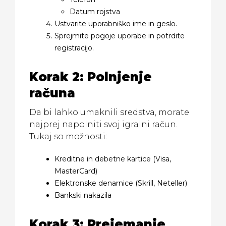
Datum rojstva
Ustvarite uporabniško ime in geslo.
Sprejmite pogoje uporabe in potrdite
registracijo.
Korak 2: Polnjenje
računa
Da bi lahko umaknili sredstva, morate
najprej napolniti svoj igralni račun.
Tukaj so možnosti:
Kreditne in debetne kartice (Visa,
MasterCard)
Elektronske denarnice (Skrill, Neteller)
Bankski nakazila
Korak 3: Prejemanje