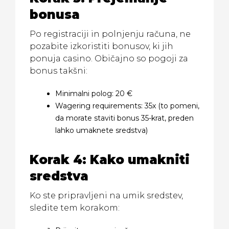
bonusa
Po registraciji in polnjenju računa, ne
pozabite izkoristiti bonusov, ki jih
ponuja casino. Običajno so pogoji za
bonus takšni:
Minimalni polog: 20 €
Wagering requirements: 35x (to pomeni,
da morate staviti bonus 35-krat, preden
lahko umaknete sredstva)
Korak 4: Kako umakniti
sredstva
Ko ste pripravljeni na umik sredstev,
sledite tem korakom: