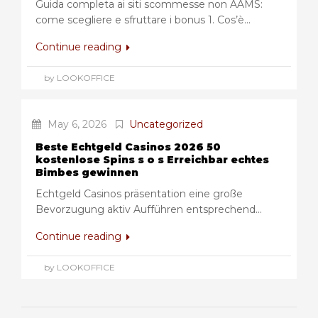
Guida completa ai siti scommesse non AAMS:
come scegliere e sfruttare i bonus 1. Cos’è...
Continue reading
by LOOKOFFICE
May 6, 2026
Uncategorized
Beste Echtgeld Casinos 2026 50
kostenlose Spins s o s Erreichbar echtes
Bimbes gewinnen
Echtgeld Casinos präsentation eine große
Bevorzugung aktiv Aufführen entsprechend...
Continue reading
by LOOKOFFICE