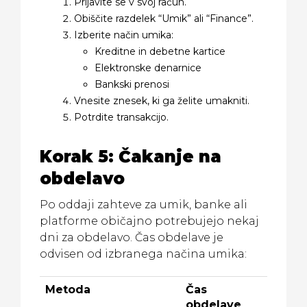
Prijavite se v svoj račun.
Obiščite razdelek “Umik” ali “Finance”.
Izberite način umika:
Kreditne in debetne kartice
Elektronske denarnice
Bankski prenosi
Vnesite znesek, ki ga želite umakniti.
Potrdite transakcijo.
Korak 5: Čakanje na
obdelavo
Po oddaji zahteve za umik, banke ali
platforme običajno potrebujejo nekaj
dni za obdelavo. Čas obdelave je
odvisen od izbranega načina umika:
Metoda
Čas
obdelave