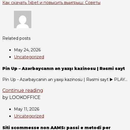
Как скачать 1xbet и повысить выигрыш: Советы
Related posts
May 24, 2026
Uncategorized
Pin Up – Azərbaycanın ən yaxşı kazinosu | Rəsmi sayt
Pin Up - Azərbaycanın ən yaxşı kazinosu | Rəsmi sayt ▶️ PLAY...
Continue reading
by LOOKOFFICE
May 11, 2026
Uncategorized
Siti scommesse non AAMS: passi e metodi per