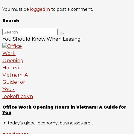
You must be
logged in
to post a comment.
Search
You Should Know When Leasing
Office Work Opening Hours in Vietnam: A Guide for
You
In today’s global economy, businesses are...