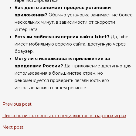
зарегистрироваться.
Как долго занимает процесс установки
приложения?
Обычно установка занимает не более
нескольких минут, в зависимости от скорости
интернета.
Есть ли мобильная версия сайта 1xbet?
Да, 1xbet
имеет мобильную версию сайта, доступную через
браузер.
Могу ли я использовать приложение за
пределами России?
Да, приложение доступно для
использования в большинстве стран, но
рекомендуется проверить легальность его
использования в вашем регионе.
Previous post
Пинко казино: отзывы от специалистов в азартных играх
Next post