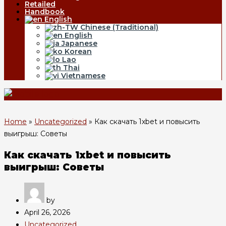
Retailed
Handbook
English
Chinese (Traditional)
English
Japanese
Korean
Lao
Thai
Vietnamese
Home
»
Uncategorized
»
Как скачать 1xbet и повысить
выигрыш: Советы
Как скачать 1xbet и повысить
выигрыш: Советы
by
April 26, 2026
Uncategorized