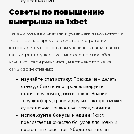
существующий.
Советы по повышению
выигрыша на 1xbet
Теперь, когда вы скачали и установили приложение
1xbet, пришло время рассмотреть стратегии,
которые могут помочь вам увеличить ваши шансы
на выигрыш. Существует множество способов
улучшить свои результаты, и вот некоторые из
самых эффективных:
Изучайте статистику:
Прежде чем делать
ставку, обязательно проанализируйте
статистику команд или игроков. Знание
текущих форм, травм и других факторов может
существенно повлиять на исход события.
Используйте бонусы и акции:
1xbet
предлагает множество бонусов для новых и
постоянных клиентов. Убедитесь, что вы