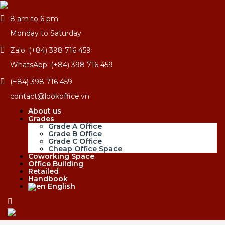
8 am to 6 pm
Monday to Saturday
Zalo: (+84) 398 716 459
WhatsApp: (+84) 398 716 459
(+84) 398 716 459
contact@lookoffice.vn
About us
Grades
Grade A Office
Grade B Office
Grade C Office
Cheap Office Space
Coworking Space
Office Building
Retailed
Handbook
English