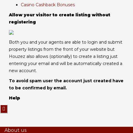
Casino Cashback Bonuses
Allow your visitor to create listing without
registering
Both you and your agents are able to login and submit
property listings from the front of your website but
Houzez also allows (optionally) to create a listing just
entering your email and will be automatically created a
new account.
To avoid spam user the account just created have
to be confirmed by email.
Help
About us