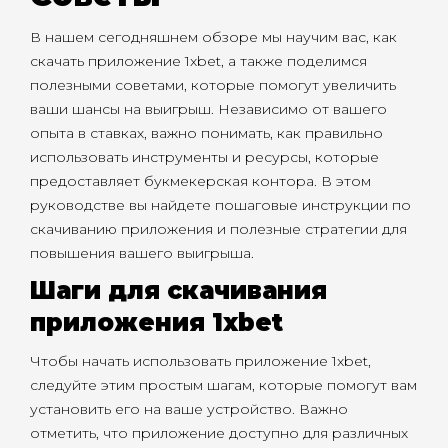
В нашем сегодняшнем обзоре мы научим вас, как
скачать приложение 1xbet, а также поделимся
полезными советами, которые помогут увеличить
ваши шансы на выигрыш. Независимо от вашего
опыта в ставках, важно понимать, как правильно
использовать инструменты и ресурсы, которые
предоставляет букмекерская контора. В этом
руководстве вы найдете пошаговые инструкции по
скачиванию приложения и полезные стратегии для
повышения вашего выигрыша.
Шаги для скачивания
приложения 1xbet
Чтобы начать использовать приложение 1xbet,
следуйте этим простым шагам, которые помогут вам
установить его на ваше устройство. Важно
отметить, что приложение доступно для различных