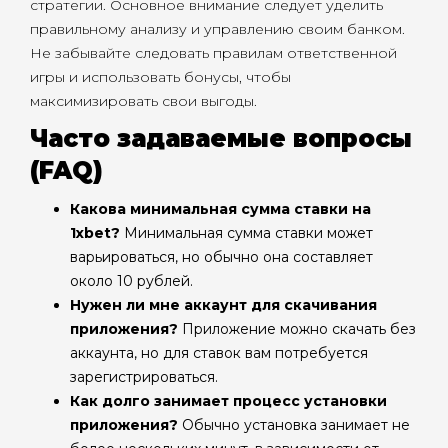
стратегии. Основное внимание следует уделить
правильному анализу и управлению своим банком.
Не забывайте следовать правилам ответственной
игры и использовать бонусы, чтобы
максимизировать свои выгоды.
Часто задаваемые вопросы
(FAQ)
Какова минимальная сумма ставки на
1xbet?
Минимальная сумма ставки может
варьироваться, но обычно она составляет
около 10 рублей.
Нужен ли мне аккаунт для скачивания
приложения?
Приложение можно скачать без
аккаунта, но для ставок вам потребуется
зарегистрироваться.
Как долго занимает процесс установки
приложения?
Обычно установка занимает не