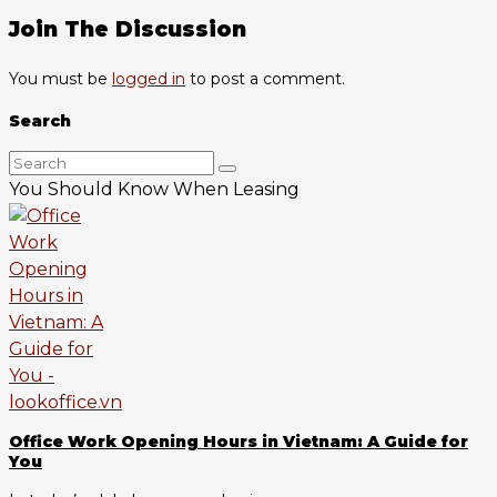
Join The Discussion
You must be
logged in
to post a comment.
Search
You Should Know When Leasing
Office Work Opening Hours in Vietnam: A Guide for
You