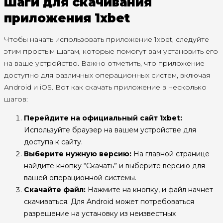
Шаги для скачивания
приложения 1xbet
Чтобы начать использовать приложение 1xbet, следуйте
этим простым шагам, которые помогут вам установить его
на ваше устройство. Важно отметить, что приложение
доступно для различных операционных систем, включая
Android и iOS. Вот как скачать приложение в несколько
шагов:
Перейдите на официальный сайт 1xbet:
Используйте браузер на вашем устройстве для
доступа к сайту.
Выберите нужную версию:
На главной странице
найдите кнопку “Скачать” и выберите версию для
вашей операционной системы.
Скачайте файл:
Нажмите на кнопку, и файл начнет
скачиваться. Для Android может потребоваться
разрешение на установку из неизвестных