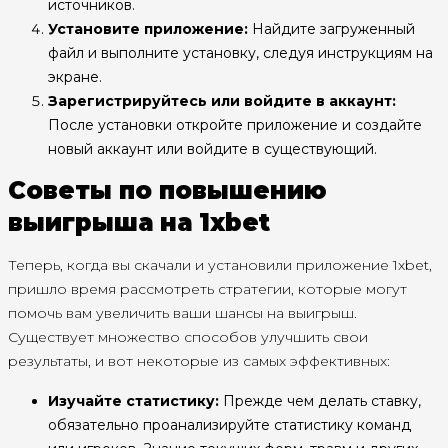
источников.
Установите приложение:
Найдите загруженный
файл и выполните установку, следуя инструкциям на
экране.
Зарегистрируйтесь или войдите в аккаунт:
После установки откройте приложение и создайте
новый аккаунт или войдите в существующий.
Советы по повышению
выигрыша на 1xbet
Теперь, когда вы скачали и установили приложение 1xbet,
пришло время рассмотреть стратегии, которые могут
помочь вам увеличить ваши шансы на выигрыш.
Существует множество способов улучшить свои
результаты, и вот некоторые из самых эффективных:
Изучайте статистику:
Прежде чем делать ставку,
обязательно проанализируйте статистику команд