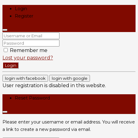
Login
Register
Remember me
Lost your password?
Login
login with facebook
login with google
User registration is disabled in this website.
Reset Password
Please enter your username or email address. You will receive
a link to create a new password via email.