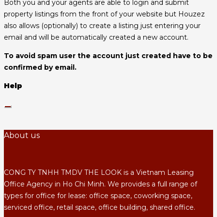
Both you and your agents are able to login and submit
property listings from the front of your website but Houzez
also allows (optionally) to create a listing just entering your
email and will be automatically created a new account.
To avoid spam user the account just created have to be
confirmed by email.
Help
About us
CONG TY TNHH TMDV THE LOOK is a Vietnam Leasing
Office Agency in Ho Chi Minh. We provides a full range of
types for office for lease: office space, coworking space,
serviced office, retail space, office building, shared office.