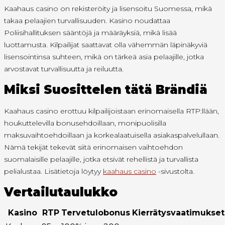
Kaahaus casino on rekisteröity ja lisensoitu Suomessa, mikä
takaa pelaajien turvallisuuden. Kasino noudattaa
Poliisihallituksen sääntöjä ja määräyksiä, mikä lisää
luottamusta. Kilpailijat saattavat olla vähemmän läpinäkyviä
lisensointinsa suhteen, mikä on tärkeä asia pelaajille, jotka
arvostavat turvallisuutta ja reiluutta.
Miksi Suosittelen tätä Brändiä
Kaahaus casino erottuu kilpailijoistaan erinomaisella RTP:llään,
houkuttelevilla bonusehdoillaan, monipuolisilla
maksuvaihtoehdoillaan ja korkealaatuisella asiakaspalvelullaan.
Nämä tekijät tekevät siitä erinomaisen vaihtoehdon
suomalaisille pelaajille, jotka etsivät rehellistä ja turvallista
pelialustaa. Lisätietoja löytyy
kaahaus casino
-sivustolta.
Vertailutaulukko
Kasino
RTP
Tervetulobonus
Kierrätysvaatimukset