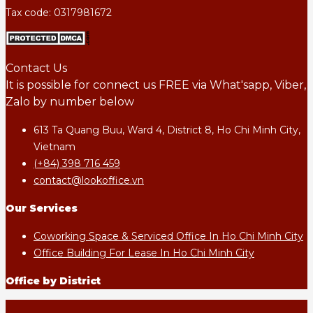
Tax code: 0317981672
Contact Us
It is possible for connect us FREE via What'sapp, Viber,
Zalo by number below
613 Ta Quang Buu, Ward 4, District 8, Ho Chi Minh City,
Vietnam
(+84) 398 716 459
contact@lookoffice.vn
Our Services
Coworking Space & Serviced Office In Ho Chi Minh City
Office Building For Lease In Ho Chi Minh City
Office by District