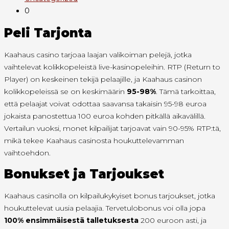
0
Peli Tarjonta
Kaahaus casino tarjoaa laajan valikoiman pelejä, jotka
vaihtelevat kolikkopeleistä live-kasinopeleihin. RTP (Return to
Player) on keskeinen tekijä pelaajille, ja Kaahaus casinon
kolikkopeleissä se on keskimäärin
95-98%
. Tämä tarkoittaa,
että pelaajat voivat odottaa saavansa takaisin 95-98 euroa
jokaista panostettua 100 euroa kohden pitkällä aikavälillä.
Vertailun vuoksi, monet kilpailijat tarjoavat vain 90-95% RTP:tä,
mikä tekee Kaahaus casinosta houkuttelevamman
vaihtoehdon.
Bonukset ja Tarjoukset
Kaahaus casinolla on kilpailukykyiset bonus tarjoukset, jotka
houkuttelevat uusia pelaajia. Tervetulobonus voi olla jopa
100% ensimmäisestä talletuksesta
200 euroon asti, ja