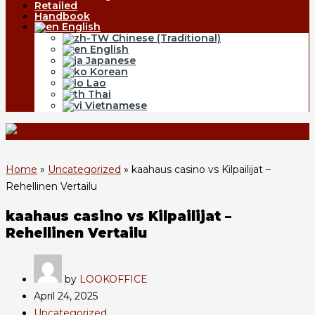
Retailed
Handbook
English
Chinese (Traditional)
English
Japanese
Korean
Lao
Thai
Vietnamese
Home
»
Uncategorized
»
kaahaus casino vs Kilpailijat –
Rehellinen Vertailu
kaahaus casino vs Kilpailijat –
Rehellinen Vertailu
by
LOOKOFFICE
April 24, 2025
Uncategorized