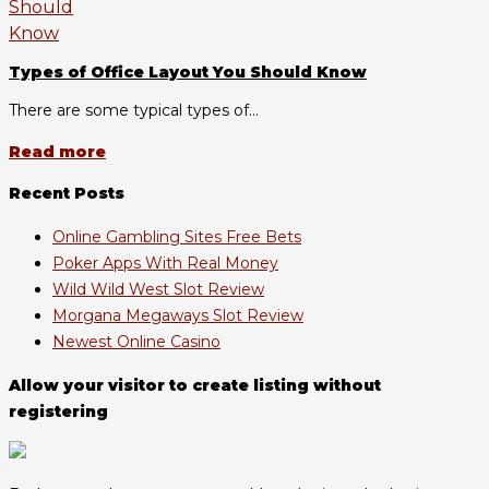
Types of Office Layout You Should Know
There are some typical types of...
Read more
Recent Posts
Online Gambling Sites Free Bets
Poker Apps With Real Money
Wild Wild West Slot Review
Morgana Megaways Slot Review
Newest Online Casino
Allow your visitor to create listing without
registering