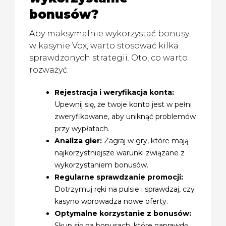
bonusów?
Aby maksymalnie wykorzystać bonusy
w kasynie Vox, warto stosować kilka
sprawdzonych strategii. Oto, co warto
rozważyć:
Rejestracja i weryfikacja konta:
Upewnij się, że twoje konto jest w pełni
zweryfikowane, aby uniknąć problemów
przy wypłatach.
Analiza gier:
Zagraj w gry, które mają
najkorzystniejsze warunki związane z
wykorzystaniem bonusów.
Regularne sprawdzanie promocji:
Dotrzymuj ręki na pulsie i sprawdzaj, czy
kasyno wprowadza nowe oferty.
Optymalne korzystanie z bonusów:
Skup się na bonusach, które naprawdę