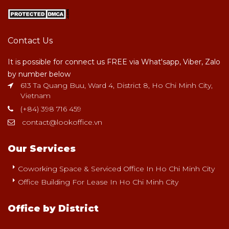
Contact Us
It is possible for connect us FREE via What'sapp, Viber, Zalo
by number below
613 Ta Quang Buu, Ward 4, District 8, Ho Chi Minh City,
Vietnam
(+84) 398 716 459
contact@lookoffice.vn
Our Services
Coworking Space & Serviced Office In Ho Chi Minh City
Office Building For Lease In Ho Chi Minh City
Office by District