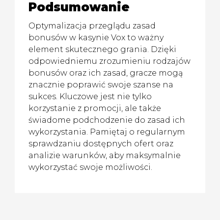
Podsumowanie
Optymalizacja przeglądu zasad
bonusów w kasynie Vox to ważny
element skutecznego grania. Dzięki
odpowiedniemu zrozumieniu rodzajów
bonusów oraz ich zasad, gracze mogą
znacznie poprawić swoje szanse na
sukces. Kluczowe jest nie tylko
korzystanie z promocji, ale także
świadome podchodzenie do zasad ich
wykorzystania. Pamiętaj o regularnym
sprawdzaniu dostępnych ofert oraz
analizie warunków, aby maksymalnie
wykorzystać swoje możliwości.