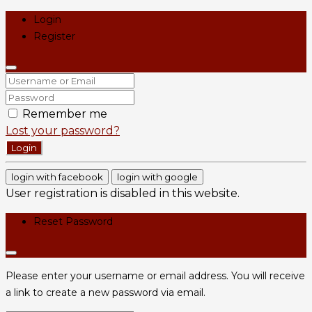
Login
Register
Remember me
Lost your password?
Login
login with facebook
login with google
User registration is disabled in this website.
Reset Password
Please enter your username or email address. You will receive
a link to create a new password via email.