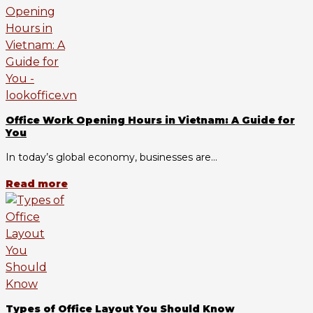
Office Work Opening Hours in Vietnam: A Guide for
You
In today’s global economy, businesses are...
Read more
Types of Office Layout You Should Know