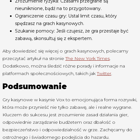
Zrozumienie ryzyka: Czasami przegrane są
nieuniknione, bądź na to przygotowany.
Ograniczenie czasu gry: Ustal limit czasu, który
spędzasz na grach kasynowych.
Szukanie pomocy: Jeśli czujesz, że gra przestaje być
zabawą, skonsultuj się z ekspertem.
Aby dowiedzieć się więcej o grach kasynowych, polecamy
przeczytać artykuł na stronie
The New York Times
.
Dodatkowo, można śledzić różne porady i informacje na
platformach społecznościowych, takich jak
Twitter
.
Podsumowanie
Gry kasynowe w kasynie Vox to emocjonująca forma rozrywki,
która może przynieść nie tylko zabawę, ale i realne wygrane.
Kluczem do sukcesu jest zrozumienie zasad działania gier,
odpowiednie zarządzanie budżetem oraz dbałość o
bezpieczeństwo i odpowiedzialność w grze. Zachęcamy do
ostrożnego i świadomego podejścia do hazardu.