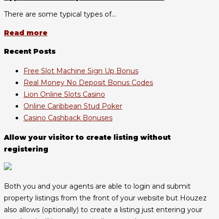
There are some typical types of...
Read more
Recent Posts
Free Slot Machine Sign Up Bonus
Real Money No Deposit Bonus Codes
Lion Online Slots Casino
Online Caribbean Stud Poker
Casino Cashback Bonuses
Allow your visitor to create listing without
registering
Both you and your agents are able to login and submit
property listings from the front of your website but Houzez
also allows (optionally) to create a listing just entering your