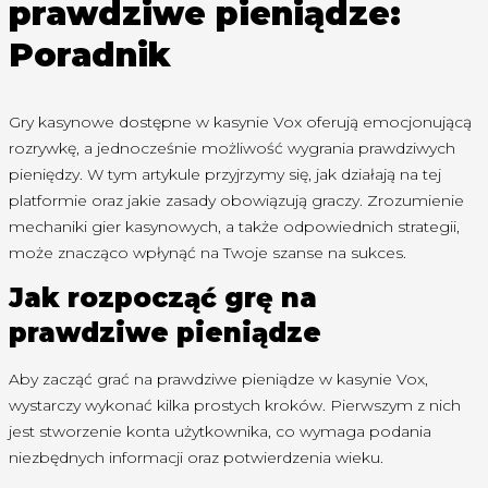
prawdziwe pieniądze:
Poradnik
Gry kasynowe dostępne w kasynie Vox oferują emocjonującą
rozrywkę, a jednocześnie możliwość wygrania prawdziwych
pieniędzy. W tym artykule przyjrzymy się, jak działają na tej
platformie oraz jakie zasady obowiązują graczy. Zrozumienie
mechaniki gier kasynowych, a także odpowiednich strategii,
może znacząco wpłynąć na Twoje szanse na sukces.
Jak rozpocząć grę na
prawdziwe pieniądze
Aby zacząć grać na prawdziwe pieniądze w kasynie Vox,
wystarczy wykonać kilka prostych kroków. Pierwszym z nich
jest stworzenie konta użytkownika, co wymaga podania
niezbędnych informacji oraz potwierdzenia wieku.