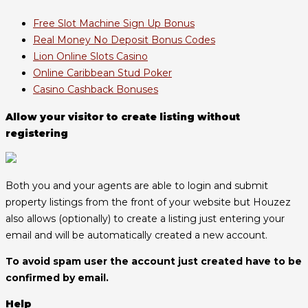
Free Slot Machine Sign Up Bonus
Real Money No Deposit Bonus Codes
Lion Online Slots Casino
Online Caribbean Stud Poker
Casino Cashback Bonuses
Allow your visitor to create listing without
registering
Both you and your agents are able to login and submit
property listings from the front of your website but Houzez
also allows (optionally) to create a listing just entering your
email and will be automatically created a new account.
To avoid spam user the account just created have to be
confirmed by email.
Help