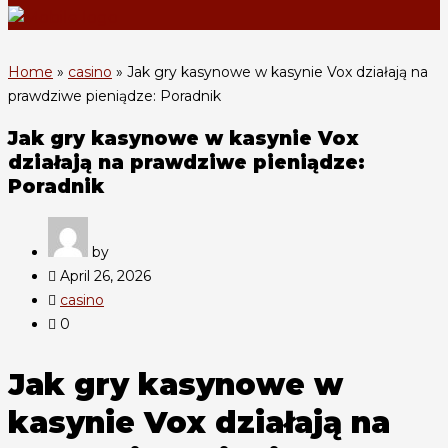
Home
»
casino
»
Jak gry kasynowe w kasynie Vox działają na
prawdziwe pieniądze: Poradnik
Jak gry kasynowe w kasynie Vox
działają na prawdziwe pieniądze:
Poradnik
by
April 26, 2026
casino
0
Jak gry kasynowe w
kasynie Vox działają na