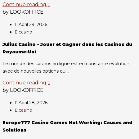
Continue reading
by LOOKOFFICE
April 29, 2026
casino
Julius Casino – Jouer et Gagner dans les Casinos du
Royaume-Uni
Le monde des casinos en ligne est en constante évolution,
avec de nouvelles options qui...
Continue reading
by LOOKOFFICE
April 28, 2026
casino
Europe777 Casino Games Not Working: Causes and
Solutions