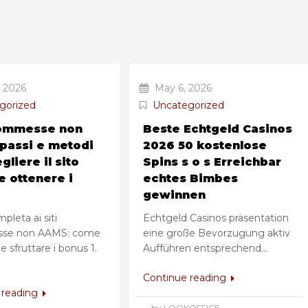
 2026
May 6, 2026
gorized
Uncategorized
commesse non
Beste Echtgeld Casinos
passi e metodi
2026 50 kostenlose
gliere il sito
Spins s o s Erreichbar
e ottenere i
echtes Bimbes
gewinnen
pleta ai siti
Echtgeld Casinos präsentation
se non AAMS: come
eine große Bevorzugung aktiv
e sfruttare i bonus 1.
Aufführen entsprechend...
Continue reading
 reading
by LOOKOFFICE