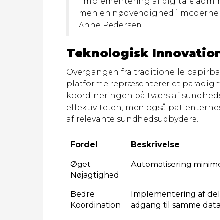
“Implementering af digitale admin
men en nødvendighed i moderne su
Anne Pedersen.
Teknologisk Innovation: 
Overgangen fra traditionelle papirbas
platforme repræsenterer et paradigm
koordineringen på tværs af sundheds
effektiviteten, men også patienternes
af relevante sundhedsudbydere.
Fordel
Beskrivelse
Øget
Automatisering minimer
Nøjagtighed
Bedre
Implementering af delt
Koordination
adgang til samme data