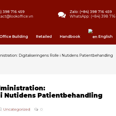
) 398 716 459
Zalo: (+84) 398 716 459
tact@lookoffice.vn
WhatsApp: (+84) 398 716
Office Building
Retailed
Handbook
English
stration: Digitaliseringens Rolle i Nutidens Patientbehandling
ministration:
e i Nutidens Patientbehandling
Uncategorized
0