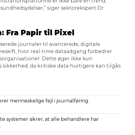
istrationsplatforme er ikke bare en trend,
ndhedsydelser,” siger sektorekspert Dr.
Fra Papir til Pixel
erede journaler til avancerede, digitale
eskift, hvor real-time dataadgang forbedrer
organisationer. Dette øger ikke kun
 sikkerhed, da kritiske data hurtigere kan tilgås
er menneskelige fejl i journalføring.
e systemer sikrer, at alle behandlere har
.