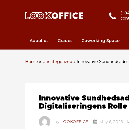
(+84
con
About us
Grades
Coworking Space
Home
»
Uncategorized
»
Innovative Sundhedsadmini
Innovative Sundhedsad
Digitaliseringens Roll
by
LOOKOFFICE
May 6, 2025