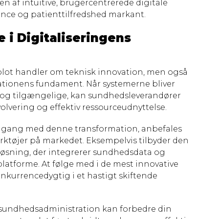
en af intuitive, brugercentrerede digitale
iance og patienttilfredshed markant.
 i Digitaliseringens
ke blot handler om teknisk innovation, men også
ationens fundament. Når systemerne bliver
 og tilgængelige, kan sundhedsleverandører
nvolvering og effektiv ressourceudnyttelse.
i gang med denne transformation, anbefales
ærktøjer på markedet. Eksempelvis tilbyder den
øsning, der integrerer sundhedsdata og
platforme. At følge med i de mest innovative
konkurrencedygtig i et hastigt skiftende
l sundhedsadministration kan forbedre din