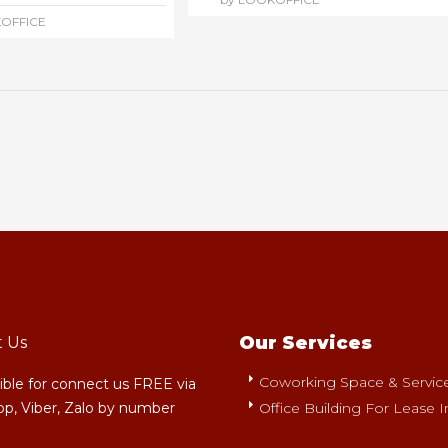
OFFICE
Our Services
t Us
Coworking Space & Serviced
sible for connect us FREE via
p, Viber, Zalo by number
Office Building For Lease I