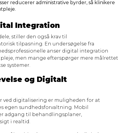
er reducerer administrative byrder, så klinikere
tpleje.
tal Integration
e, stiller den også krav til
risk tilpasning. En undersøgelse fra
hedsprofessionelle anser digital integration
tpleje, men mange efterspørger mere målrettet
se systemer.
velse og Digitalt
 ved digitalisering er muligheden for at
res egen sundhedsforvaltning. Mobil
er adgang til behandlingsplaner,
gt i realtid.