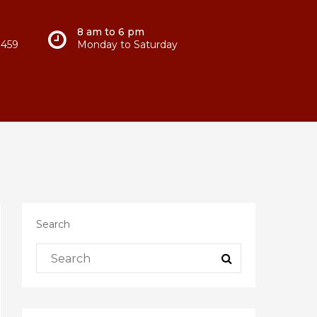
8 am to 6 pm
 459
Monday to Saturday
Search