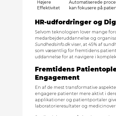
Højere
Automatiserede process
Effektivitet
kan fokusere på patien
HR-udfordringer og Digi
Selvom teknologien lover mange fordel
medarbejderuddannelse og organisato
Sundhedsinfo.dk
viser, at 45% af sund
som væsentlig for fremtidens patien
uddannelse for at navigere i komplek
Fremtidens Patientople
Engagement
En af de mest transformative aspekter
engagere patienter mere aktivt i de
applikationer og patientportaler giv
laboratorieresultater og medicinoversi