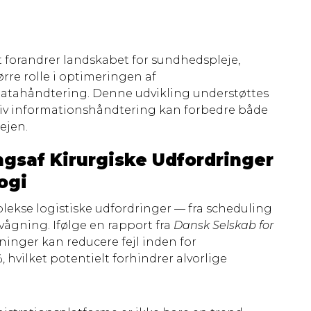
t forandrer landskabet for sundhedspleje,
tørre rolle i optimeringen af
atahåndtering. Denne udvikling understøttes
ektiv informationshåndtering kan forbedre både
ejen.
ngsaf Kirurgiske Udfordringer
ogi
lekse logistiske udfordringer — fra scheduling
vågning. Ifølge en rapport fra
Dansk Selskab for
øsninger kan reducere fejl inden for
 hvilket potentielt forhindrer alvorlige