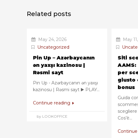
Related posts
May 24, 2026
May 11,
Uncategorized
Uncate
Pin Up – Azərbaycanın
Siti s
ən yaxşı kazinosu |
AAMS: 
Rəsmi sayt
per sce
giusto 
Pin Up - Azərbaycanın ən yaxşı
bonus
kazinosu | Rəsmi sayt ▶️ PLAY...
Guida com
Continue reading
scommes
scegliere 
by LOOKOFFICE
Cos’è...
Continue