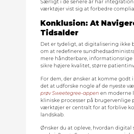
Særligt i de senere år har integration
værktøjer vist sig at forbedre compl
Konklusion: At Navigere
Tidsalder
Det er tydeligt, at digitalisering ik
om at redefinere sundhedsadministr
mere håndterbare, informationsrige
sikre højere kvalitet, større patienti
For dem, der ønsker at komme godt 
det at udforske nogle af de nyeste v
prøv Sweetegree-appen
en moderne l
kliniske processer på brugervenlige 
værktøjer er centralt for at forblive 
landskab.
Ønsker du at opleve, hvordan digita