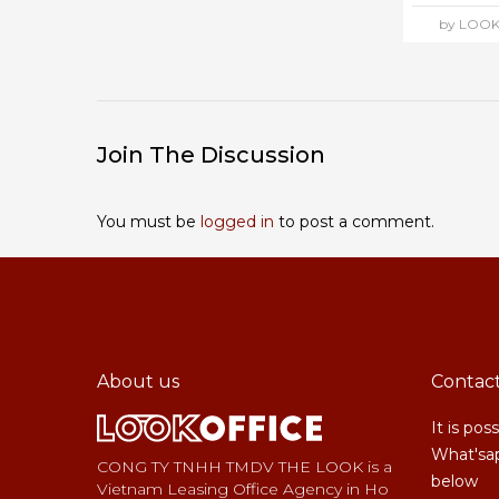
by LOOK
Join The Discussion
You must be
logged in
to post a comment.
About us
Contac
It is pos
What'sap
CONG TY TNHH TMDV THE LOOK is a
below
Vietnam Leasing Office Agency in Ho