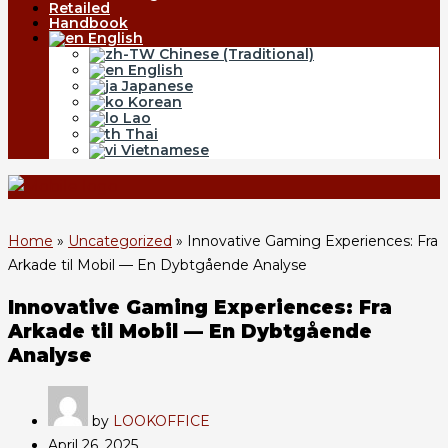
Retailed
Handbook
English
Chinese (Traditional)
English
Japanese
Korean
Lao
Thai
Vietnamese
Home
»
Uncategorized
»
Innovative Gaming Experiences: Fra
Arkade til Mobil — En Dybtgående Analyse
Innovative Gaming Experiences: Fra
Arkade til Mobil — En Dybtgående
Analyse
by
LOOKOFFICE
April 26, 2025