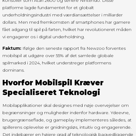
konsoller som Atari 2600 og senere Nintendo. Disse
platforme lagde fundamentet for et globalt
underholdningsindustri med værdiansættelser i milliarder
dollars. Men med fremkomsten af smartphones har gamere
fået adgang til spil på farten, hvilket har revolutioneret måden
vi engagerer os i digital underholdning.
Faktum:
Ifølge den seneste rapport fra Newzoo forventes
mobilspil at udgøre over 55% af det samlede globale
spilmarked i 2024, hvilket understreger platformens
dominans.
Hvorfor Mobilspil Kræver
Specialiseret Teknologi
Mobilapplikationer skal designes med nøje overvejelser om
begrænsninger og muligheder indenfor hardware. Ydeevne,
brugergrænseflade, og gameplay implementeres således, at
spillerens oplevelse er gnidningsløs, intuitiv og engagerende.
Det indebærer en højere grad af teknologisk bagvedliggende