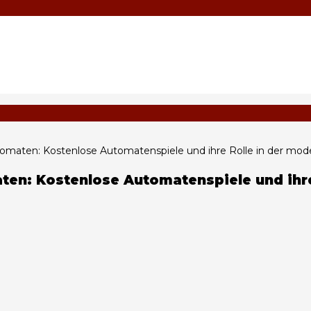
tomaten: Kostenlose Automatenspiele und ihre Rolle in der mo
aten: Kostenlose Automatenspiele und ihr