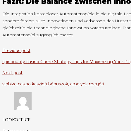
Fazit: Die Balance zwischen Inn
Die Integration kostenloser Automatenspiele in die digitale Lan
sondern fördert auch Innovationen und verbessert das Nutzerer
gleichzeitig die technologische Innovation voranzutreiben. Pla
Automatenspiel zugänglich macht.
Previous post
spinbounty casino Game Strategy: Tips for Maximizing Your Pla
Next post
viphive casino kaszinó bónuszok, amelyek megéri
LOOKOFFICE