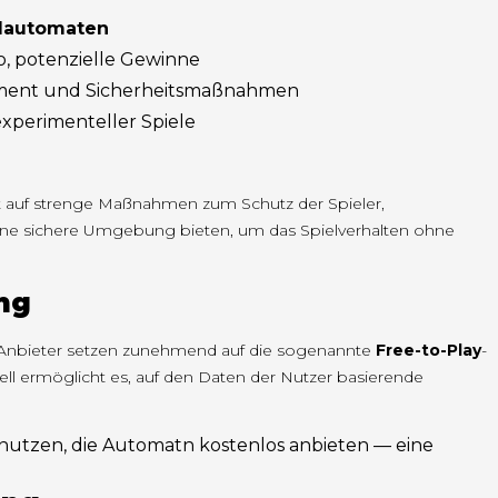
dautomaten
iko, potenzielle Gewinne
ment und Sicherheitsmaßnahmen
perimenteller Spiele
tzt auf strenge Maßnahmen zum Schutz der Spieler,
 eine sichere Umgebung bieten, um das Spielverhalten ohne
ng
le Anbieter setzen zunehmend auf die sogenannte
Free-to-Play
-
ll ermöglicht es, auf den Daten der Nutzer basierende
u nutzen, die Automatn kostenlos anbieten — eine