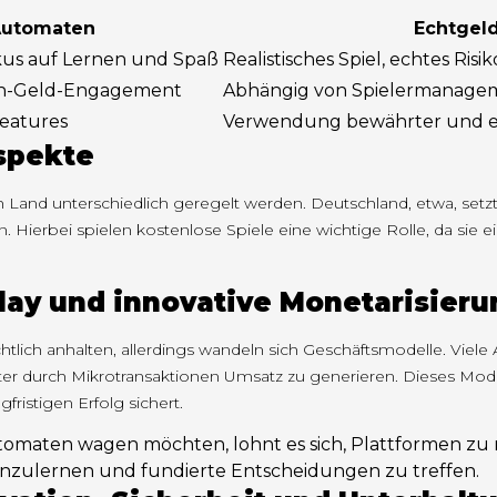
Automaten
Echtgel
okus auf Lernen und Spaß
Realistisches Spiel, echtes Ris
in-Geld-Engagement
Abhängig von Spielermanage
Features
Verwendung bewährter und ex
spekte
ch Land unterschiedlich geregelt werden. Deutschland, etwa, se
 Hierbei spielen kostenlose Spiele eine wichtige Rolle, da sie
lay und innovative Monetarisieru
htlich anhalten, allerdings wandeln sich Geschäftsmodelle. Vie
ter durch Mikrotransaktionen Umsatz zu generieren. Dieses Mode
ristigen Erfolg sichert.
lautomaten wagen möchten, lohnt es sich, Plattformen z
nnenzulernen und fundierte Entscheidungen zu treffen.