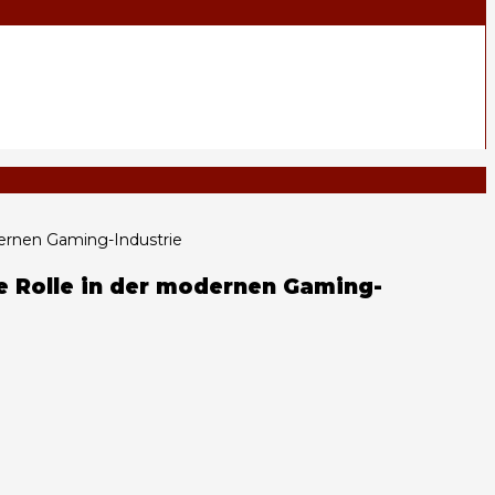
dernen Gaming-Industrie
e Rolle in der modernen Gaming-